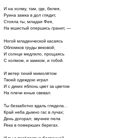
И на холму, там, где, белея,
Руина замка в дол глядит,
Стояла ты, младая Фея,
На мшистый опершись гранит, —
Ногой младенческой касаясь
Обломков груды вековой;
И солнце медлило, прощаясь
С холмом, и замком, и тобой.
И ветер тихий мимолётом
Твоей одеждою играл
И с диких яблонь цвет за цветом
На плечи юные свевал.
Ты беззаботно вдаль глядела...
Край неба дымно гас в лучах;
День догорал; звучнее пела
Река в померкших берегах.