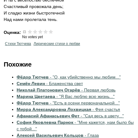
И ты с весёлостью беспечной
Счастливый провожала день;
И сладко жизни быстротечной
Над нами пролетала тень.
Оценка:
No votes yet
Стихи Тютчева
Лирические стихи о любви
Похожие
Фёдор Тютчев
- "О, как убийственно мы любим..."
Семён Левин
- Блаженства свет
Николай Платонович Огарёв
- Первая любовь
Марина Цветаева
- "Я Вас люблю всю жизнь..."
Фёдор Тютчев
- "Есть в осени первоначальной..."
Мирра Александровна Лохвицкая
- Фея счастья
Афанасий Афанасьевич Фет
- "Сад весь в цвету..."
София Яковлевна Парнок
- "Мне кажется, нам было бы
с тобой..."
Алексей Васильевич Кольцов
- Глаза