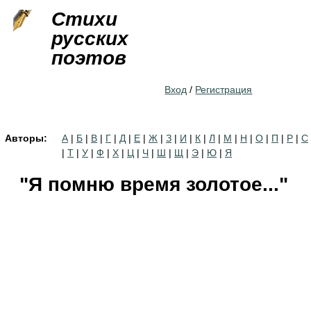
Jump to navigation
Стихи
русских
поэтов
Вход
/
Регистрация
Авторы:
А
|
Б
|
В
|
Г
|
Д
|
Е
|
Ж
|
З
|
И
|
К
|
Л
|
М
|
Н
|
О
|
П
|
Р
|
С
|
Т
|
У
|
Ф
|
Х
|
Ц
|
Ч
|
Ш
|
Щ
|
Э
|
Ю
|
Я
"Я помню время золотое..."