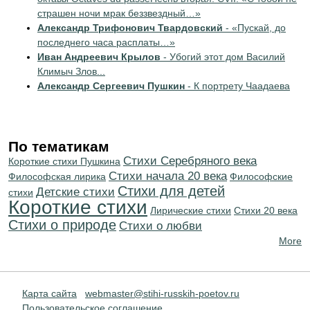
страшен ночи мрак беззвездный…»
Александр Трифонович Твардовский
- «Пускай, до
последнего часа расплаты…»
Иван Андреевич Крылов
- Убогий этот дом Василий
Климыч Злов...
Александр Сергеевич Пушкин
- К портрету Чаадаева
По тематикам
Cтихи Серебряного века
Короткие стихи Пушкина
Cтихи начала 20 века
Философская лирика
Философские
Стихи для детей
Детские стихи
стихи
Короткие стихи
Лирические стихи
Стихи 20 века
Стихи о природе
Стихи о любви
More
Карта сайта
webmaster@stihi-russkih-poetov.ru
Пользовательское соглашение