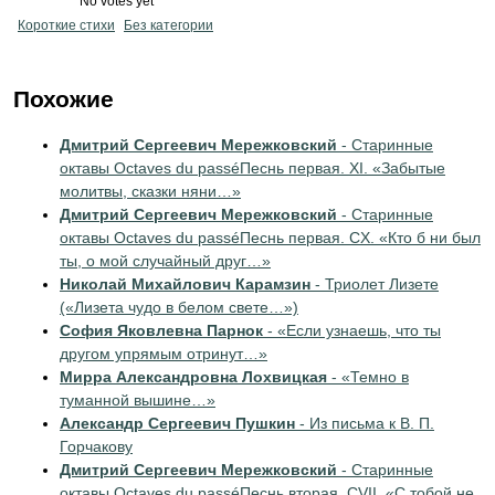
No votes yet
Короткие стихи
Без категории
Похожие
Дмитрий Сергеевич Мережковский
- Старинные
октавы Octaves du passéПеснь первая. XI. «Забытые
молитвы, сказки няни…»
Дмитрий Сергеевич Мережковский
- Старинные
октавы Octaves du passéПеснь первая. CX. «Кто б ни был
ты, о мой случайный друг…»
Николай Михайлович Карамзин
- Триолет Лизете
(«Лизета чудо в белом свете…»)
София Яковлевна Парнок
- «Если узнаешь, что ты
другом упрямым отринут…»
Мирра Александровна Лохвицкая
- «Темно в
туманной вышине…»
Александр Сергеевич Пушкин
- Из письма к В. П.
Горчакову
Дмитрий Сергеевич Мережковский
- Старинные
октавы Octaves du passéПеснь вторая. СVII. «С тобой не