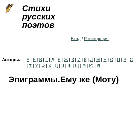
Jump to navigation
Стихи
русских
поэтов
Вход
/
Регистрация
Авторы:
А
|
Б
|
В
|
Г
|
Д
|
Е
|
Ж
|
З
|
И
|
К
|
Л
|
М
|
Н
|
О
|
П
|
Р
|
С
|
Т
|
У
|
Ф
|
Х
|
Ц
|
Ч
|
Ш
|
Щ
|
Э
|
Ю
|
Я
Эпиграммы.Ему же (Моту)