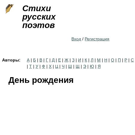
Jump to navigation
Стихи
русских
поэтов
Вход
/
Регистрация
Авторы:
А
|
Б
|
В
|
Г
|
Д
|
Е
|
Ж
|
З
|
И
|
К
|
Л
|
М
|
Н
|
О
|
П
|
Р
|
С
|
Т
|
У
|
Ф
|
Х
|
Ц
|
Ч
|
Ш
|
Щ
|
Э
|
Ю
|
Я
День рождения