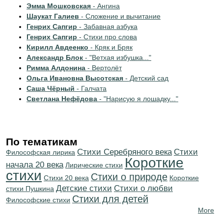
Эмма Мошковская
- Ангина
Шаукат Галиев
- Сложение и вычитание
Генрих Сапгир
- Забавная азбука
Генрих Сапгир
- Стихи про слова
Кирилл Авдеенко
- Кряк и Бряк
Александр Блок
- "Ветхая избушка..."
Римма Алдонина
- Вертолёт
Ольга Ивановна Высотская
- Детский сад
Саша Чёрный
- Галчата
Светлана Нефёдова
- "Нарисую я лошадку..."
По тематикам
Cтихи Серебряного века
Cтихи
Философская лирика
Короткие
начала 20 века
Лирические стихи
стихи
Стихи о природе
Стихи 20 века
Короткие
Детские стихи
Стихи о любви
стихи Пушкина
Стихи для детей
Философские стихи
More