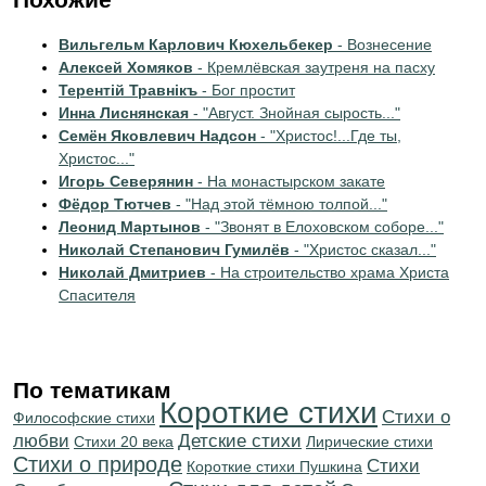
Вильгельм Карлович Кюхельбекер
- Вознесение
Алексей Хомяков
- Кремлёвская заутреня на пасху
Терентiй Травнiкъ
- Бог простит
Инна Лиснянская
- "Август. Знойная сырость..."
Семён Яковлевич Надсон
- "Христос!...Где ты,
Христос..."
Игорь Северянин
- На монастырском закате
Фёдор Тютчев
- "Над этой тёмною толпой..."
Леонид Мартынов
- "Звонят в Елоховском соборе..."
Николай Степанович Гумилёв
- "Христос сказал..."
Николай Дмитриев
- На строительство храма Христа
Спасителя
По тематикам
Короткие стихи
Стихи о
Философские стихи
любви
Детские стихи
Стихи 20 века
Лирические стихи
Стихи о природе
Cтихи
Короткие стихи Пушкина