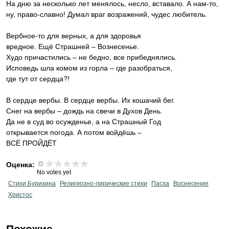
На дню за несколько лет менялось, несло, вставало. А нам-то,
ну, право-славно! Думал враг возражений, чудес любитель.
Вербное-то для верных, а для здоровья
вредное. Ещё Страшней – Вознесенье.
Худо причастились – не бедно, все прибеднялись.
Исповедь шла комом из горла – где разобраться,
где тут от сердца?!
В сердце вербы. В сердце вербы. Их кошачий бег.
Снег на вербы – дождь на свечи в Духов День.
Да не в суд во осужденье, а на Страшный Год
открывается погода. А потом войдёшь –
ВСЁ ПРОЙДЁТ
Оценка:
No votes yet
Стихи Бурихина
Религиозно-лирические стихи
Пасха
Воснесение
Христос
Похожие