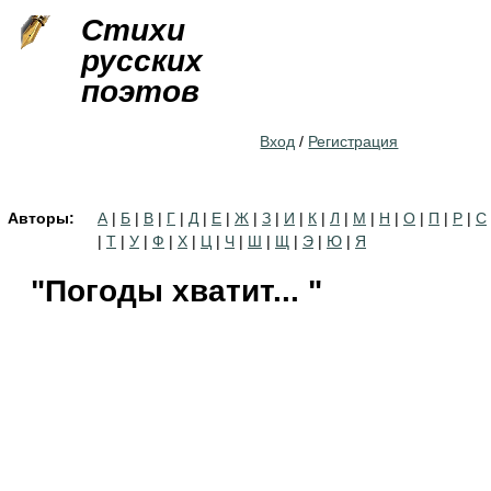
Jump to navigation
Стихи
русских
поэтов
Вход
/
Регистрация
Авторы:
А
|
Б
|
В
|
Г
|
Д
|
Е
|
Ж
|
З
|
И
|
К
|
Л
|
М
|
Н
|
О
|
П
|
Р
|
С
|
Т
|
У
|
Ф
|
Х
|
Ц
|
Ч
|
Ш
|
Щ
|
Э
|
Ю
|
Я
"Погоды хватит... "