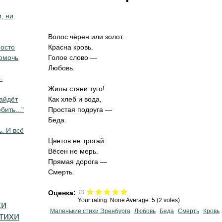
, ни
Волос чёрен или золот.
росто
Красна кровь.
помочь
Голое слово —
Любовь.
-
Жилы стяни туго!
айдёт
Как хлеб и вода,
бить..."
Простая подруга —
Беда.
ь. И всё
Цветов не трогай.
Вёсен не мерь.
Прямая дорога —
Смерть.
Оценка:
Your rating:
None
Average:
5
(
2
votes)
хи
Маленькие стихи Эренбурга
Любовь
Беда
Смерть
Кровь
тихи