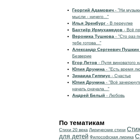
Георгий Адамович
- "Ни музыки
мысли - ничего..."
Илья Эренбург
- В переулке
Бахтиёр Ирмухамедов
- Всё п
Вероника Тушнова
- "Сто раз 
тебе готова..."
Александр Сергеевич Пушкин
Безверие
Егор Летов
- Пуля виноватого н
Юлия Друнина
- "Есть время лю
Зинаида Гиппиус
- Счастье
Юлия Друнина
- "Всё зачеркнут
начать сначала..."
Андрей Белый
- Любовь
По тематикам
Сти
Стихи 20 века
Лирические стихи
для детей
С
Философская лирика