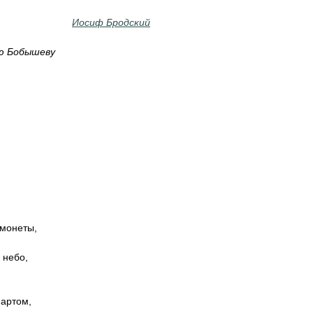
Иосиф Бродский
ю Бобышеву
 монеты,
 небо,
мартом,