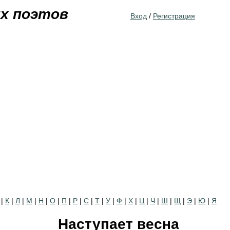
Jump to navigation
их поэтов
Вход
/
Регистрация
|
К
|
Л
|
М
|
Н
|
О
|
П
|
Р
|
С
|
Т
|
У
|
Ф
|
Х
|
Ц
|
Ч
|
Ш
|
Щ
|
Э
|
Ю
|
Я
Наступает весна