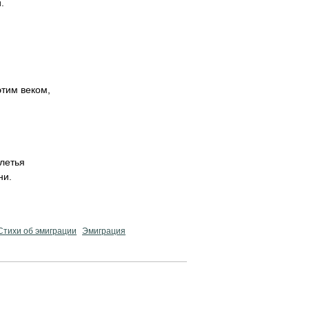
.
этим веком,
олетья
ни.
Стихи об эмиграции
Эмиграция