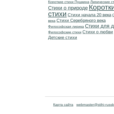
Короткие стихи Пушкина
Лирические с
Коротк
Стихи о природе
стихи
Cтихи начала 20 века
Cтихи Серебряного века
века
Стихи для д
Философская лирика
Стихи о любви
Философские стихи
Детские стихи
Карта сайта
webmaster@stihi-russk