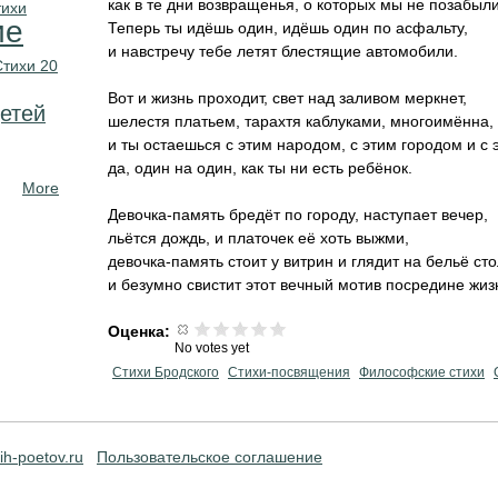
как в те дни возвращенья, о которых мы не позабыли
тихи
ие
Теперь ты идёшь один, идёшь один по асфальту,
и навстречу тебе летят блестящие автомобили.
Стихи 20
Вот и жизнь проходит, свет над заливом меркнет,
етей
шелестя платьем, тарахтя каблуками, многоимённа,
и ты остаешься с этим народом, с этим городом и с 
да, один на один, как ты ни есть ребёнок.
More
Девочка-память бредёт по городу, наступает вечер,
льётся дождь, и платочек её хоть выжми,
девочка-память стоит у витрин и глядит на бельё ст
и безумно свистит этот вечный мотив посредине жиз
Оценка:
No votes yet
Стихи Бродского
Стихи-посвящения
Философские стихи
ih-poetov.ru
Пользовательское соглашение