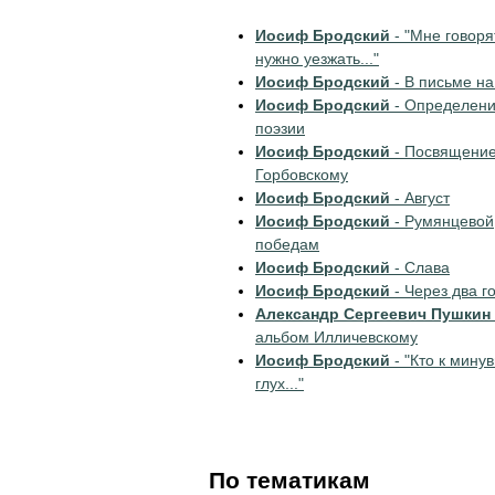
Иосиф Бродский
- "Мне говорят
нужно уезжать..."
Иосиф Бродский
- В письме на
Иосиф Бродский
- Определен
поэзии
Иосиф Бродский
- Посвящение
Горбовскому
Иосиф Бродский
- Август
Иосиф Бродский
- Румянцевой
победам
Иосиф Бродский
- Слава
Иосиф Бродский
- Через два г
Александр Сергеевич Пушкин
альбом Илличевскому
Иосиф Бродский
- "Кто к мину
глух..."
По тематикам