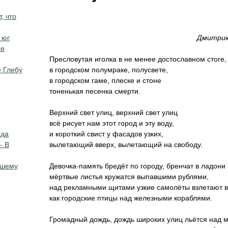
, что
 юг
Дмитри
ие
Пресловутая иголка в не менее достославном стоге,
 Глебу
в городском полумраке, полусвете,
в городском гаме, плеске и стоне
тоненькая песенка смерти.
Верхний свет улиц, верхний свет улиц
всё рисует нам этот город и эту воду,
ода
и короткий свист у фасадов узких,
- В
вылетающий вверх, вылетающий на свободу.
вшему
Девочка-память бредёт по городу, бренчат в ладони
мёртвые листья кружатся выпавшими рублями,
над рекламными щитами узкие самолёты взлетают в
как городские птицы над железными кораблями.
Громадный дождь, дождь широких улиц льётся над 