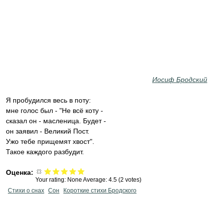
Иосиф Бродский
Я пробудился весь в поту:
мне голос был - "Не всё коту -
сказал он - масленица. Будет -
он заявил - Великий Пост.
Ужо тебе прищемят хвост".
Такое каждого разбудит.
Оценка:
Your rating:
None
Average:
4.5
(
2
votes)
Стихи о снах
Сон
Короткие стихи Бродского