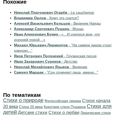
Похожие
Николай Платонович Огарёв
- Le cauchemar
Владимир Орлов
- Кому что снится?
Алексей Васильевич Кольцов
- Видение Наяды
Александр Сергеевич Пушкин
- Монах
Иван Алексеевич Бунин
- «…И снилося мне, что
осенней порой…»
Михаил Юрьевич Лермонтов
- "На севере диком стоит
одиноко..."
Яков Петрович Полонский
- Грузинская песня
Иван Захарович Суриков
- Детство
Николай Михайлович Языков
- Видение
Самуил Маршак
- "Сон сочиняет лица, имена..."
По тематикам
Стихи о природе
Cтихи начала
Философская лирика
Стихи для
20 века
Стихи 20 века
Короткие стихи Пушкина
детей
Детские стихи
Стихи о любви
Лирические стихи