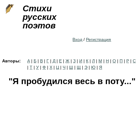
Jump to navigation
Стихи
русских
поэтов
Вход
/
Регистрация
Авторы:
А
|
Б
|
В
|
Г
|
Д
|
Е
|
Ж
|
З
|
И
|
К
|
Л
|
М
|
Н
|
О
|
П
|
Р
|
С
|
Т
|
У
|
Ф
|
Х
|
Ц
|
Ч
|
Ш
|
Щ
|
Э
|
Ю
|
Я
"Я пробудился весь в поту..."