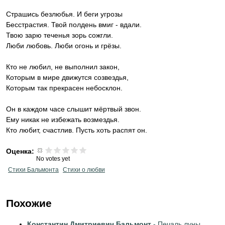
Страшись безлюбья. И беги угрозы
Бесстрастия. Твой полдень вмиг - вдали.
Твою зарю теченья зорь сожгли.
Люби любовь. Люби огонь и грёзы.
Кто не любил, не выполнил закон,
Которым в мире движутся созвездья,
Которым так прекрасен небосклон.
Он в каждом часе слышит мёртвый звон.
Ему никак не избежать возмездья.
Кто любит, счастлив. Пусть хоть распят он.
Оценка:
No votes yet
Стихи Бальмонта
Стихи о любви
Похожие
Константин Дмитриевич Бальмонт
- Печаль луны