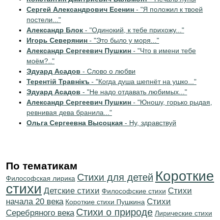
Сергей Александрович Есенин
- "Я положил к твоей
постели..."
Александр Блок
- "Одинокий, к тебе прихожу..."
Игорь Северянин
- "Это было у моря..."
Александр Сергеевич Пушкин
- "Что в имени тебе
моём?.."
Эдуард Асадов
- Слово о любви
Терентiй Травнiкъ
- "Когда душа шепнёт на ушко..."
Эдуард Асадов
- "Не надо отдавать любимых..."
Александр Сергеевич Пушкин
- "Юношу, горько рыдая,
ревнивая дева бранила..."
Ольга Сергеевна Высоцкая
- Ну, здравствуй
По тематикам
Короткие
Стихи для детей
Философская лирика
стихи
Детские стихи
Cтихи
Философские стихи
начала 20 века
Cтихи
Короткие стихи Пушкина
Стихи о природе
Серебряного века
Лирические стихи