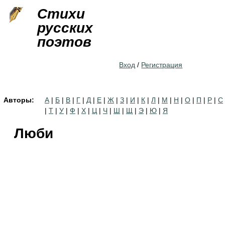
Jump to navigation
Стихи
русских
поэтов
Вход
/
Регистрация
Авторы:
А
|
Б
|
В
|
Г
|
Д
|
Е
|
Ж
|
З
|
И
|
К
|
Л
|
М
|
Н
|
О
|
П
|
Р
|
С
|
Т
|
У
|
Ф
|
Х
|
Ц
|
Ч
|
Ш
|
Щ
|
Э
|
Ю
|
Я
Люби