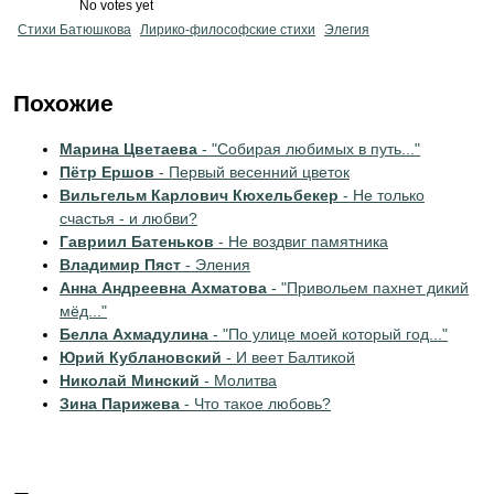
No votes yet
Стихи Батюшкова
Лирико-философские стихи
Элегия
Похожие
Марина Цветаева
- "Собирая любимых в путь..."
Пётр Ершов
- Первый весенний цветок
Вильгельм Карлович Кюхельбекер
- Не только
счастья - и любви?
Гавриил Батеньков
- Не воздвиг памятника
Владимир Пяст
- Эления
Анна Андреевна Ахматова
- "Привольем пахнет дикий
мёд..."
Белла Ахмадулина
- "По улице моей который год..."
Юрий Кублановский
- И веет Балтикой
Николай Минский
- Молитва
Зина Парижева
- Что такое любовь?