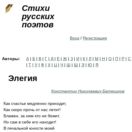
Jump to navigation
Стихи
русских
поэтов
Вход
/
Регистрация
Авторы:
А
|
Б
|
В
|
Г
|
Д
|
Е
|
Ж
|
З
|
И
|
К
|
Л
|
М
|
Н
|
О
|
П
|
Р
|
С
|
Т
|
У
|
Ф
|
Х
|
Ц
|
Ч
|
Ш
|
Щ
|
Э
|
Ю
|
Я
Элегия
Константин Николаевич Батюшков
Как счастье медленно приходит,
Как скоро прочь от нас летит!
Блажен, за ним кто не бежит,
Но сам в себе его находит!
В печальной юности моей