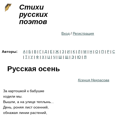
Jump to navigation
Стихи
русских
поэтов
Вход
/
Регистрация
Авторы:
А
|
Б
|
В
|
Г
|
Д
|
Е
|
Ж
|
З
|
И
|
К
|
Л
|
М
|
Н
|
О
|
П
|
Р
|
С
|
Т
|
У
|
Ф
|
Х
|
Ц
|
Ч
|
Ш
|
Щ
|
Э
|
Ю
|
Я
Русская осень
Ксения Некрасова
За картошкой к бабушке
ходили мы.
Вышли, а на улице теплынь...
День, роняя лист осенний,
обнажая линии растений,