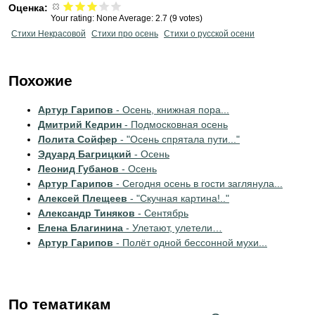
Оценка:
Your rating:
None
Average:
2.7
(
9
votes)
Стихи Некрасовой
Стихи про осень
Стихи о русской осени
Похожие
Артур Гарипов
- Осень, книжная пора...
Дмитрий Кедрин
- Подмосковная осень
Лолита Сойфер
- "Осень спрятала пути..."
Эдуард Багрицкий
- Осень
Леонид Губанов
- Осень
Артур Гарипов
- Сегодня осень в гости заглянула...
Алексей Плещеев
- "Скучная картина!.."
Александр Тиняков
- Сентябрь
Елена Благинина
- Улетают, улетели…
Артур Гарипов
- Полёт одной бессонной мухи...
По тематикам