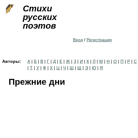
Jump to navigation
Стихи
русских
поэтов
Вход
/
Регистрация
Авторы:
А
|
Б
|
В
|
Г
|
Д
|
Е
|
Ж
|
З
|
И
|
К
|
Л
|
М
|
Н
|
О
|
П
|
Р
|
С
|
Т
|
У
|
Ф
|
Х
|
Ц
|
Ч
|
Ш
|
Щ
|
Э
|
Ю
|
Я
Прежние дни