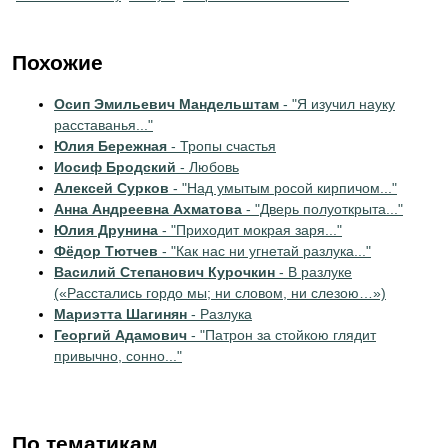
Похожие
Осип Эмильевич Мандельштам
- "Я изучил науку
расставанья..."
Юлия Бережная
- Тропы счастья
Иосиф Бродский
- Любовь
Алексей Сурков
- "Над умытым росой кирпичом..."
Анна Андреевна Ахматова
- "Дверь полуоткрыта..."
Юлия Друнина
- "Приходит мокрая заря..."
Фёдор Тютчев
- "Как нас ни угнетай разлука..."
Василий Степанович Курочкин
- В разлуке
(«Расстались гордо мы; ни словом, ни слезою…»)
Мариэтта Шагинян
- Разлука
Георгий Адамович
- "Патрон за стойкою глядит
привычно, сонно..."
По тематикам