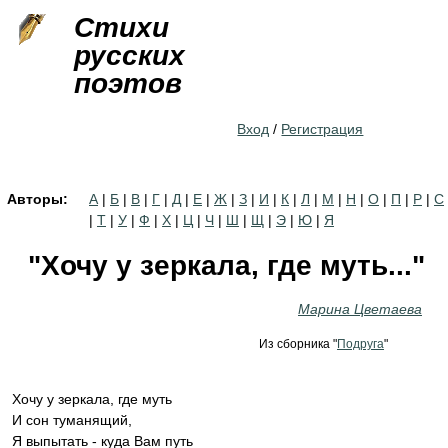
Jump to navigation
Стихи
русских
поэтов
Вход
/
Регистрация
Авторы:
А
|
Б
|
В
|
Г
|
Д
|
Е
|
Ж
|
З
|
И
|
К
|
Л
|
М
|
Н
|
О
|
П
|
Р
|
С
|
Т
|
У
|
Ф
|
Х
|
Ц
|
Ч
|
Ш
|
Щ
|
Э
|
Ю
|
Я
"Хочу у зеркала, где муть..."
Марина Цветаева
Из сборника "
Подруга
"
Хочу у зеркала, где муть
И сон туманящий,
Я выпытать - куда Вам путь