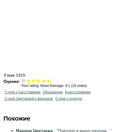
3 мая 1915
Оценка:
Your rating:
None
Average:
4.1
(
10
votes)
Стихи о расставании
Обращение
Благословение
Стихи Цветаевой к женщине
Стихи к подруге
Похожие
Марина Цветаева
- "Повторю в канун разлуки..."