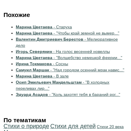
Похожие
Марина Цветаева
- Старуха
Марина Цветаева
- "Чтобы край земной не вымер..."
Валентин Дмитриевич Берестов
- Мелиоративное
дело
Игорь Северянин
- На голос весенней новеллы
Марина Цветаева
- "Волшебство немецкой феерии..."
Ирина Токмакова
- Сосны
Самуил Маршак
- "Над городом осенний мрак навис..."
Марина Цветаева
- В зале
Осип Эмильевич Мандельштам
- "В холодных
переливах лир..."
Эдуард Асадов
- "Коль захотят тебя в бараний рог..."
По тематикам
Стихи о природе
Стихи для детей
Стихи 20 века