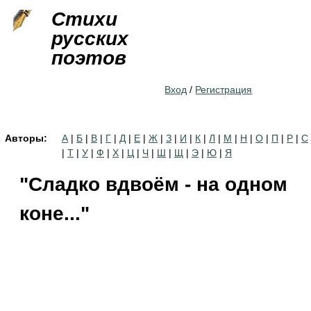
Jump to navigation
Стихи
русских
поэтов
Вход
/
Регистрация
Авторы:
А
|
Б
|
В
|
Г
|
Д
|
Е
|
Ж
|
З
|
И
|
К
|
Л
|
М
|
Н
|
О
|
П
|
Р
|
С
|
Т
|
У
|
Ф
|
Х
|
Ц
|
Ч
|
Ш
|
Щ
|
Э
|
Ю
|
Я
"Сладко вдвоём - на одном
коне..."