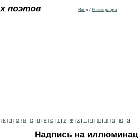
Jump to navigation
их поэтов
Вход
/
Регистрация
|
К
|
Л
|
М
|
Н
|
О
|
П
|
Р
|
С
|
Т
|
У
|
Ф
|
Х
|
Ц
|
Ч
|
Ш
|
Щ
|
Э
|
Ю
|
Я
Надпись на иллюминац