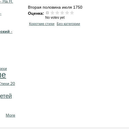
- На Н.
Вторая половина июля 1750
-
Оценка:
No votes yet
Короткие стихи
Без категории
вский
-
тихи
ие
Стихи 20
етей
More