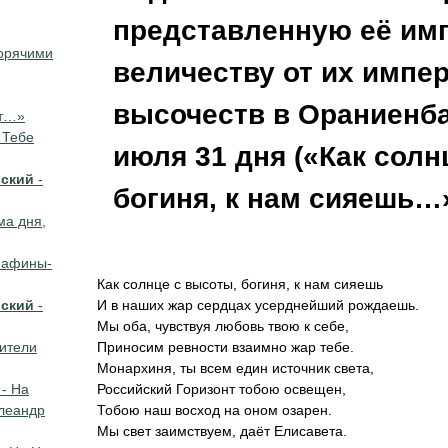
представленную её им
горячими
величеству от их импе
высочеств в Ораниенба
ат…»
 Тебе
июля 31 дня («Как солн
вский
-
богиня, к нам сияешь…
ма дня,
 афины-
Как солнце с высоты, богиня, к нам сияешь
вский
-
И в наших жар сердцах усерднейший рождаешь.
Мы оба, чувствуя любовь твою к себе,
бители
Приносим ревности взаимно жар тебе.
Монархиня, ты всем един источник света,
- На
Российский Горизонт тобою освещен,
Клеандр
Тобою наш восход на оном озарен.
Мы свет заимствуем, даёт Елисавета.