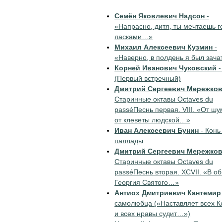
Семён Яковлевич Надсон
-
«Напрасно, дитя, ты мечтаешь 
ласками…»
Михаил Алексеевич Кузмин
-
«Наверно, в полдень я был зач
Корней Иванович Чуковский
-
(Первый встречный)
Дмитрий Сергеевич Мережко
Старинные октавы Octaves du
passéПеснь первая. VIII. «От шу
от клеветы людской…»
Иван Алексеевич Бунин
- Конь
паллады
Дмитрий Сергеевич Мережко
Старинные октавы Octaves du
passéПеснь вторая. ХСVII. «В о
Георгия Святого…»
Антиох Дмитриевич Кантемир
самолюбца («Наставляет всех 
и всех нравы судит…»)