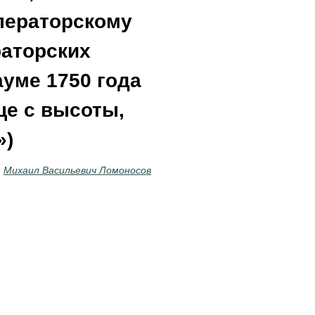
ператорскому
раторских
уме 1750 года
це с высоты,
»)
Михаил Васильевич Ломоносов