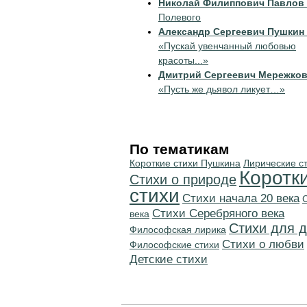
Николай Филиппович Павлов
Полевого
Александр Сергеевич Пушкин
«Пускай увенчанный любовью
красоты...»
Дмитрий Сергеевич Мережко
«Пусть же дьявол ликует…»
По тематикам
Короткие стихи Пушкина
Лирические с
Коротк
Стихи о природе
стихи
Cтихи начала 20 века
Cтихи Серебряного века
века
Стихи для д
Философская лирика
Стихи о любви
Философские стихи
Детские стихи