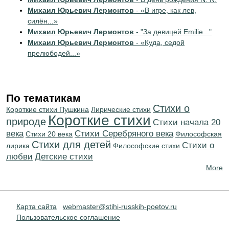
Михаил Юрьевич Лермонтов
- «В игре, как лев,
силён...»
Михаил Юрьевич Лермонтов
- "За девицей Emilie..."
Михаил Юрьевич Лермонтов
- «Куда, седой
прелюбодей...»
По тематикам
Стихи о
Короткие стихи Пушкина
Лирические стихи
Короткие стихи
природе
Cтихи начала 20
века
Cтихи Серебряного века
Стихи 20 века
Философская
Стихи для детей
Стихи о
лирика
Философские стихи
любви
Детские стихи
More
Карта сайта
webmaster@stihi-russkih-poetov.ru
Пользовательское соглашение