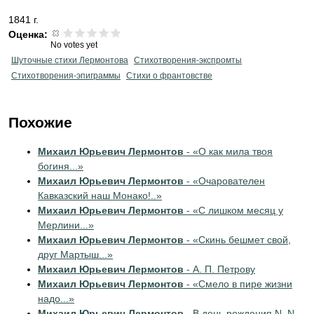
1841 г.
Оценка:
No votes yet
Шуточные стихи Лермонтова
Стихотворения-экспромты
Стихотворения-эпиграммы
Стихи о франтовстве
Похожие
Михаил Юрьевич Лермонтов
- «О как мила твоя
богиня...»
Михаил Юрьевич Лермонтов
- «Очарователен
Кавказский наш Монако!..»
Михаил Юрьевич Лермонтов
- «С лишком месяц у
Мерлини...»
Михаил Юрьевич Лермонтов
- «Скинь бешмет свой,
друг Мартыш...»
Михаил Юрьевич Лермонтов
- А. П. Петрову
Михаил Юрьевич Лермонтов
- «Смело в пире жизни
надо...»
Михаил Юрьевич Лермонтов
- В день рождения N. N.