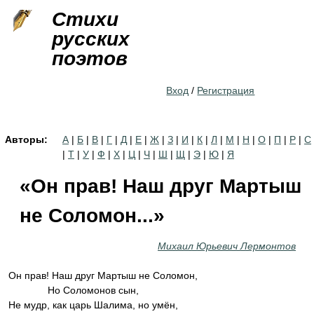
Jump to navigation
Стихи
русских
поэтов
Вход
/
Регистрация
Авторы:
А
|
Б
|
В
|
Г
|
Д
|
Е
|
Ж
|
З
|
И
|
К
|
Л
|
М
|
Н
|
О
|
П
|
Р
|
С
|
Т
|
У
|
Ф
|
Х
|
Ц
|
Ч
|
Ш
|
Щ
|
Э
|
Ю
|
Я
«Он прав! Наш друг Мартыш
не Соломон...»
Михаил Юрьевич Лермонтов
Он прав! Наш друг Мартыш не Соломон,
Но Соломонов сын,
Не мудр, как царь Шалима, но умён,