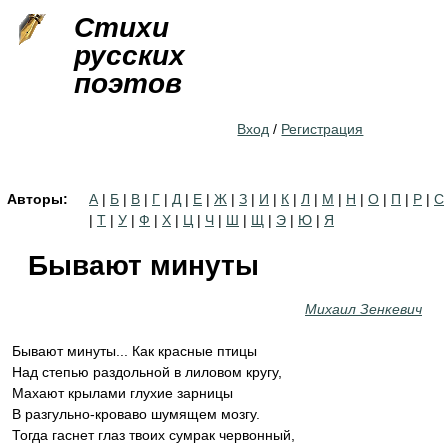
Jump to navigation
Стихи
русских
поэтов
Вход
/
Регистрация
Авторы:
А
|
Б
|
В
|
Г
|
Д
|
Е
|
Ж
|
З
|
И
|
К
|
Л
|
М
|
Н
|
О
|
П
|
Р
|
С
|
Т
|
У
|
Ф
|
Х
|
Ц
|
Ч
|
Ш
|
Щ
|
Э
|
Ю
|
Я
Бывают минуты
Михаил Зенкевич
Бывают минуты... Как красные птицы
Над степью раздольной в лиловом кругу,
Махают крылами глухие зарницы
В разгульно-кроваво шумящем мозгу.
Тогда гаснет глаз твоих сумрак червонный,