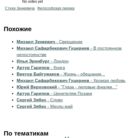
No votes yet
Стихи Зенкевича
Философская лирика
Похожие
Михаил Зенкевич
- Свершение
Михаил Сафарбекович Гуцериев
- В постоянном
непостоянстве
Илья Эренбург
- Лондон
Артур Гарипов
- Книга
Виктор Байгужаков
- Жизнь - обещание...
Михаил Сафарбекович Гуцериев
- Хромая любовь
Юрий Верховский
- "Глаза - лиловые фиалки..."
Артур Гарипов
- Ценителям Поэзии
Сергей Зябко
- Слово
Сергей Зябко
- Месяц май
По тематикам