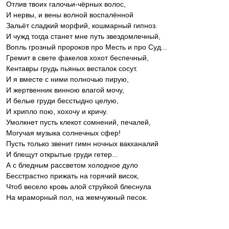
Отлив твоих галочьи-чёрных волос,
И нервы, и вены волной воспалённой
Зальёт сладкий морфий, кошмарный гипноз.
И чужд тогда станет мне путь звездомлечный,
Вопль грозный пророков про Месть и про Суд...
Гремит в свете факелов хохот беспечный,
Кентавры грудь пьяных весталок сосут.
И я вместе с ними полночью пирую,
И жертвенник винною влагой мочу,
И белые груди бесстыдно целую,
И хрипло пою, хохочу и кричу.
Умолкнет пусть клекот сомнений, печалей,
Могучая музыка солнечных сфер!
Пусть только звенит гимн ночных вакханалий
И блещут открытые груди гетер...
А с бледным рассветом холодное дуло
Бесстрастно прижать на горячий висок,
Чтоб весело кровь алой струйкой блеснула
На мраморный пол, на жемчужный песок.