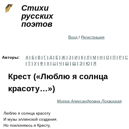
Jump to navigation
Стихи
русских
поэтов
Вход
/
Регистрация
Авторы:
А
|
Б
|
В
|
Г
|
Д
|
Е
|
Ж
|
З
|
И
|
К
|
Л
|
М
|
Н
|
О
|
П
|
Р
|
С
|
Т
|
У
|
Ф
|
Х
|
Ц
|
Ч
|
Ш
|
Щ
|
Э
|
Ю
|
Я
Крест («Люблю я солнца
красоту…»)
Мирра Александровна Лохвицкая
Люблю я солнца красоту
И музы эллинской создания.
Но поклоняюсь я Кресту,