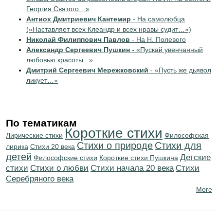
Георгия Святого…»
Антиох Дмитриевич Кантемир
- На самолюбца
(«Наставляет всех Клеандр и всех нравы судит…»)
Николай Филиппович Павлов
- На Н. Полевого
Александр Сергеевич Пушкин
- «Пускай увенчанный
любовью красоты...»
Дмитрий Сергеевич Мережковский
- «Пусть же дьявол
ликует…»
По тематикам
Короткие стихи
Лирические стихи
Философская
Стихи о природе
Стихи для
лирика
Стихи 20 века
детей
Детские
Философские стихи
Короткие стихи Пушкина
стихи
Стихи о любви
Cтихи начала 20 века
Cтихи
Серебряного века
More