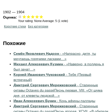
1902 — 1904
Оценка:
Your rating:
None
Average:
5
(
1
vote)
Короткие стихи
Без категории
Похожие
Семён Яковлевич Надсон
- «Напрасно, дитя, ты
мечтаешь горячими ласками…»
Михаил Алексеевич Кузмин
- «Наверно, в полдень я
был зачат…»
Корней Иванович Чуковский
- Тебе (Первый
встречный)
Дмитрий Сергеевич Мережковский
- Старинные
октавы Octaves du passéПеснь первая. VIII. «От шума
дня, от клеветы людской…»
Иван Алексеевич Бунин
- Конь афины-паллады
Дмитрий Сергеевич Мережковский
- Старинные
октавы Octaves du passéПеснь вторая. ХСVII. «В обители