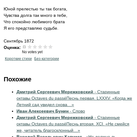
Юной прелестью ты так богата,
Чувства долга так много в тебе,
Что спокойно любимого брата
Я его представляю судьбе.
Сентябрь 1872
Оценка:
No votes yet
Короткие стихи
Без категории
Похожие
Дмитрий Сергеевич Мережковский
- Старинные
октавы Octaves du passéПеснь первая. LXXXV. «Когда же
Летний сад увидел снова…»
Иван Алексеевич Бунин
- Слово
Дмитрий Сергеевич Мережковский
- Старинные
октавы Octaves du passéПеснь вторая. ХСI. «Не смейся
же, читатель благосклонный…»
Василий Васильевич Капнист
- «Не должно ль