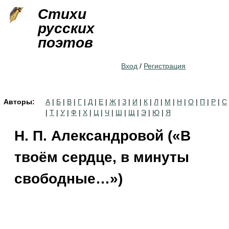
Jump to navigation
Стихи
русских
поэтов
Вход
/
Регистрация
Авторы:
А
|
Б
|
В
|
Г
|
Д
|
Е
|
Ж
|
З
|
И
|
К
|
Л
|
М
|
Н
|
О
|
П
|
Р
|
С
|
Т
|
У
|
Ф
|
Х
|
Ц
|
Ч
|
Ш
|
Щ
|
Э
|
Ю
|
Я
Н. П. Александровой («В
твоём сердце, в минуты
свободные…»)