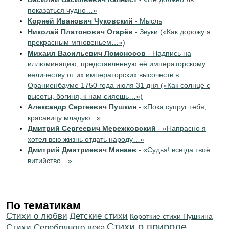
показаться чудно…»
Корней Иванович Чуковский
- Мысль
Николай Платонович Огарёв
- Звуки («Как дорожу я
прекрасным мгновеньем…»)
Михаил Васильевич Ломоносов
- Надпись на
иллюминацию, представленную её императорскому
величеству от их императорских высочеств в
Ораниенбауме 1750 года июля 31 дня («Как солнце с
высоты, богиня, к нам сияешь…»)
Александр Сергеевич Пушкин
- «Пока супруг тебя,
красавицу младую...»
Дмитрий Сергеевич Мережковский
- «Напрасно я
хотел всю жизнь отдать народу…»
Дмитрий Дмитриевич Минаев
- «Судья! всегда твоё
витийство…»
По тематикам
Стихи о любви
Детские стихи
Короткие стихи Пушкина
Стихи о природе
Cтихи Серебряного века