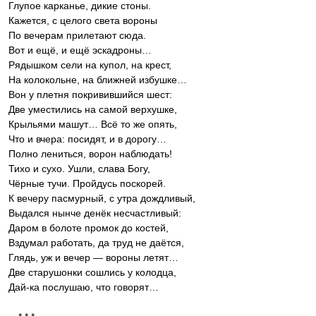
Глупое карканье, дикие стоны.
Кажется, с целого света вороны
По вечерам прилетают сюда.
Вот и ещё, и ещё эскадроны…
Рядышком сели на купол, на крест,
На колокольне, на ближней избушке…
Вон у плетня покривившийся шест:
Две уместились на самой верхушке,
Крыльями машут… Всё то же опять,
Что и вчера: посидят, и в дорогу…
Полно лениться, ворон наблюдать!
Тихо и сухо. Ушли, слава Богу,
Чёрные тучи. Пройдусь поскорей.
К вечеру пасмурный, с утра дождливый,
Выдался нынче денёк несчастливый:
Даром в болоте промок до костей,
Вздумал работать, да труд не даётся,
Глядь, уж и вечер — вороны летят…
Две старушонки сошлись у колодца,
Дай-ка послушаю, что говорят…