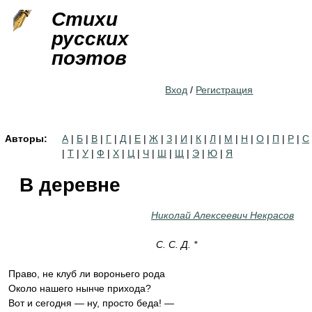
Jump to navigation
Стихи
русских
поэтов
Вход
/
Регистрация
Авторы:
А
|
Б
|
В
|
Г
|
Д
|
Е
|
Ж
|
З
|
И
|
К
|
Л
|
М
|
Н
|
О
|
П
|
Р
|
С
|
Т
|
У
|
Ф
|
Х
|
Ц
|
Ч
|
Ш
|
Щ
|
Э
|
Ю
|
Я
В деревне
Николай Алексеевич Некрасов
С. С. Д.
*
Право, не клуб ли вороньего рода
Около нашего нынче прихода?
Вот и сегодня — ну, просто беда! —