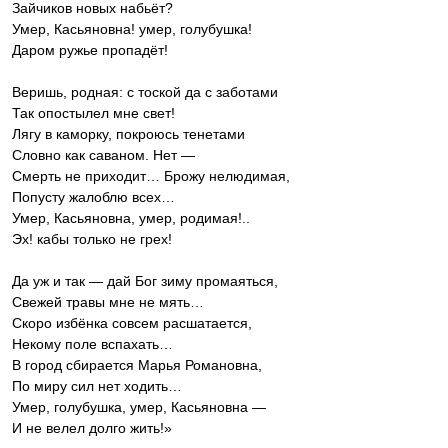
‎Зайчиков новых набьёт?
Умер, Касьяновна! умер, голубушка!
‎Даром ружье пропадёт!
Веришь, родная: с тоской да с заботами
‎Так опостылел мне свет!
Лягу в каморку, покроюсь тенетами
‎Словно как саваном. Нет —
Смерть не приходит… Брожу нелюдимая,
‎Попусту жалоблю всех…
Умер, Касьяновна, умер, родимая!..
‎Эх! кабы только не грех!
Да уж и так — дай Бог зиму промаяться,
‎Свежей травы мне не мять…
Скоро избёнка совсем расшатается,
‎Некому поле вспахать…
В город сбирается Марья Романовна,
‎По миру сил нет ходить…
Умер, голубушка, умер, Касьяновна —
‎И не велел долго жить!»