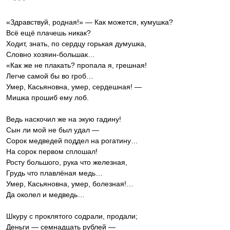
«Здравствуй, родная!» — Как можется, кумушка?
‎Всё ещё плачешь никак?
Ходит, знать, по сердцу горькая думушка,
‎Словно хозяин-большак…
«Как же не плакать? пропала я, грешная!
‎Легче самой бы во гроб…
Умер, Касьяновна, умер, сердешная! —
‎Мишка прошиб ему лоб.
Ведь наскочил же на экую гадину!
‎Сын ли мой не был удал —
Сорок медведей поддел на рогатину…
‎На сорок первом сплошал!
Росту большого, рука что железная,
‎Грудь что плавлёная медь…
Умер, Касьяновна, умер, болезная!…
‎Да околел и медведь…
Шкуру с проклятого содрали, продали;
‎Деньги — семнадцать рублей —