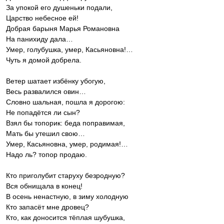
За упокой его душеньки подали,
‎Царство небесное ей!
Добрая барыня Марья Романовна
‎На панихиду дала…
Умер, голубушка, умер, Касьяновна!…
‎Чуть я домой добрела.
Ветер шатает избёнку убогую,
‎Весь развалился овин…
Словно шальная, пошла я дорогою:
‎Не попадётся ли сын?
Взял бы топорик: беда поправимая,
‎Мать бы утешил свою…
Умер, Касьяновна, умер, родимая!…
‎Надо ль? топор продаю.
Кто приголубит старуху безродную?
‎Вся обнищала в конец!
В осень ненастную, в зиму холодную
‎Кто запасёт мне дровец?
Кто, как доносится тёплая шубушка,