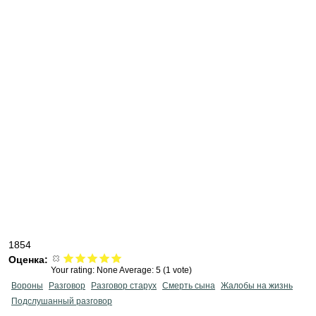
1854
Оценка:
Your rating:
None
Average:
5
(
1
vote)
Вороны
Разговор
Разговор старух
Смерть сына
Жалобы на жизнь
Подслушанный разговор