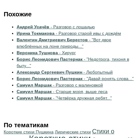
Похожие
Андрей Усачёв
- Разговор с лошадью
Ирина Токмакова
- Разговор старой ивы с дождём
Валентин Дмитриевич Берестов
- "Вот двое
влюблённых на лоне природы..."
Вероника Тушнова
- Хирург
Борис Леонидович Пастернак
- "Недотрога, тихоня в
быту..."
Александр Сергеевич Пушкин
- Любопытный
Борис Леонидович Пастернак
- "Давай ронять слова..."
Самуил Маршак
- Разговор с малиновкой
Самуил Маршак
- Старше моря, выше леса
Самуил Маршак
- "Четвёрка дружная ребят..."
По тематикам
Стихи о
Короткие стихи Пушкина
Лирические стихи