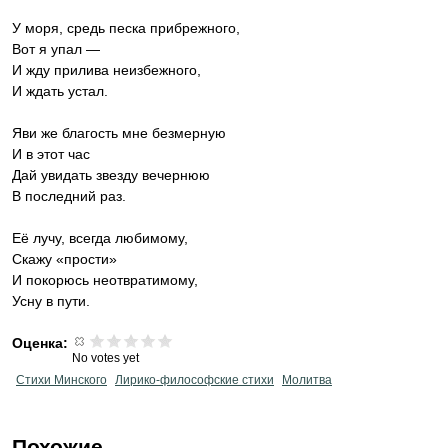
У моря, средь песка прибрежного,
Вот я упал —
И жду прилива неизбежного,
И ждать устал.
Яви же благость мне безмерную
И в этот час
Дай увидать звезду вечернюю
В последний раз.
Её лучу, всегда любимому,
Скажу «прости»
И покорюсь неотвратимому,
Усну в пути.
Оценка:
No votes yet
Стихи Минского
Лирико-философские стихи
Молитва
Похожие