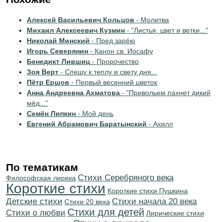
Алексей Васильевич Кольцов
- Молитва
Михаил Алексеевич Кузмин
- "Листья, цвет и ветки..."
Николай Минский
- Пред зарёю
Игорь Северянин
- Канон св. Иосафу
Бенедикт Лившиц
- Пророчество
Зоя Верт
- Спешу к теплу и свету дня...
Пётр Ершов
- Первый весенний цветок
Анна Андреевна Ахматова
- "Привольем пахнет дикий
мёд..."
Семён Липкин
- Мой день
Евгений Абрамович Баратынский
- Ахилл
По тематикам
Cтихи Серебряного века
Философская лирика
Короткие стихи
Короткие стихи Пушкина
Детские стихи
Cтихи начала 20 века
Стихи 20 века
Стихи для детей
Стихи о любви
Лирические стихи