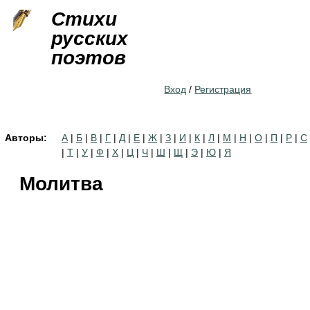
Jump to navigation
Стихи
русских
поэтов
Вход
/
Регистрация
Авторы:
А
|
Б
|
В
|
Г
|
Д
|
Е
|
Ж
|
З
|
И
|
К
|
Л
|
М
|
Н
|
О
|
П
|
Р
|
С
|
Т
|
У
|
Ф
|
Х
|
Ц
|
Ч
|
Ш
|
Щ
|
Э
|
Ю
|
Я
Молитва