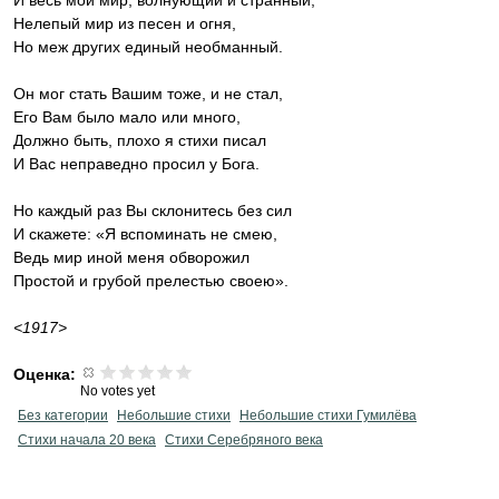
И весь мой мир, волнующий и странный,
Нелепый мир из песен и огня,
Но меж других единый необманный.
Он мог стать Вашим тоже, и не стал,
Его Вам было мало или много,
Должно быть, плохо я стихи писал
И Вас неправедно просил у Бога.
Но каждый раз Вы склонитесь без сил
И скажете: «Я вспоминать не смею,
Ведь мир иной меня обворожил
Простой и грубой прелестью своею».
<1917>
Оценка:
No votes yet
Без категории
Небольшие стихи
Небольшие стихи Гумилёва
Cтихи начала 20 века
Cтихи Серебряного века