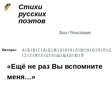
Jump to navigation
Стихи
русских
поэтов
Вход
/
Регистрация
Авторы:
А
|
Б
|
В
|
Г
|
Д
|
Е
|
Ж
|
З
|
И
|
К
|
Л
|
М
|
Н
|
О
|
П
|
Р
|
С
|
Т
|
У
|
Ф
|
Х
|
Ц
|
Ч
|
Ш
|
Щ
|
Э
|
Ю
|
Я
«Ещё не раз Вы вспомните
меня…»