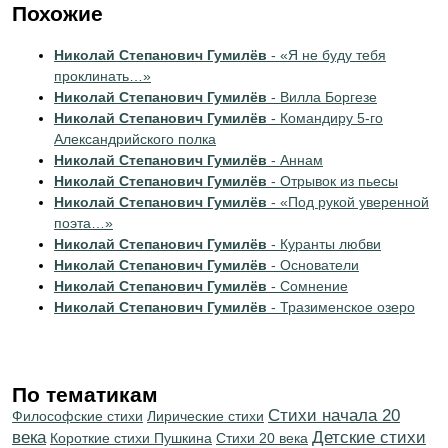
Похожие
Николай Степанович Гумилёв
- «Я не буду тебя
проклинать…»
Николай Степанович Гумилёв
- Вилла Боргезе
Николай Степанович Гумилёв
- Командиру 5-го
Александрийского полка
Николай Степанович Гумилёв
- Аннам
Николай Степанович Гумилёв
- Отрывок из пьесы
Николай Степанович Гумилёв
- «Под рукой уверенной
поэта…»
Николай Степанович Гумилёв
- Куранты любви
Николай Степанович Гумилёв
- Основатели
Николай Степанович Гумилёв
- Сомнение
Николай Степанович Гумилёв
- Тразименское озеро
По тематикам
Cтихи начала 20
Философские стихи
Лирические стихи
века
Детские стихи
Короткие стихи Пушкина
Стихи 20 века