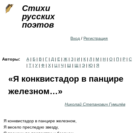
Jump to navigation
Стихи
русских
поэтов
Вход
/
Регистрация
Авторы:
А
|
Б
|
В
|
Г
|
Д
|
Е
|
Ж
|
З
|
И
|
К
|
Л
|
М
|
Н
|
О
|
П
|
Р
|
С
|
Т
|
У
|
Ф
|
Х
|
Ц
|
Ч
|
Ш
|
Щ
|
Э
|
Ю
|
Я
«Я конквистадор в панцире
железном…»
Николай Степанович Гумилёв
Я конквистадор в панцире железном,
Я весело преследую звезду,