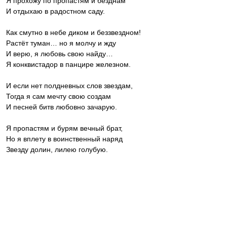
Я прохожу по пропастям и безднам
И отдыхаю в радостном саду.
Как смутно в небе диком и беззвездном!
Растёт туман… но я молчу и жду
И верю, я любовь свою найду…
Я конквистадор в панцире железном.
И если нет полдневных слов звездам,
Тогда я сам мечту свою создам
И песней битв любовно зачарую.
Я пропастям и бурям вечный брат,
Но я вплету в воинственный наряд
Звезду долин, лилею голубую.