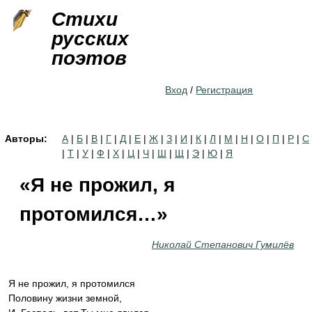
Jump to navigation
Стихи
русских
поэтов
Вход
/
Регистрация
Авторы:
А
|
Б
|
В
|
Г
|
Д
|
Е
|
Ж
|
З
|
И
|
К
|
Л
|
М
|
Н
|
О
|
П
|
Р
|
С
|
Т
|
У
|
Ф
|
Х
|
Ц
|
Ч
|
Ш
|
Щ
|
Э
|
Ю
|
Я
«Я не прожил, я
протомился…»
Николай Степанович Гумилёв
Я не прожил, я протомился
Половину жизни земной,