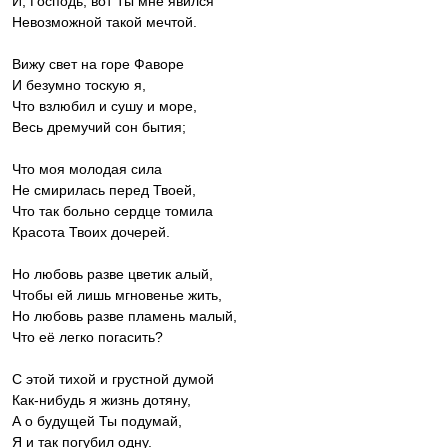
И, Господь, вот Ты мне явился
Невозможной такой мечтой.
Вижу свет на горе Фаворе
И безумно тоскую я,
Что взлюбил и сушу и море,
Весь дремучий сон бытия;
Что моя молодая сила
Не смирилась перед Твоей,
Что так больно сердце томила
Красота Твоих дочерей.
Но любовь разве цветик алый,
Чтобы ей лишь мгновенье жить,
Но любовь разве пламень малый,
Что её легко погасить?
С этой тихой и грустной думой
Как-нибудь я жизнь дотяну,
А о будущей Ты подумай,
Я и так погубил одну.