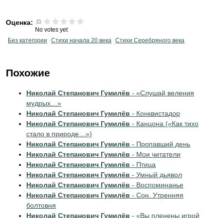
Оценка:
No votes yet
Без категории
Cтихи начала 20 века
Cтихи Серебряного века
Похожие
Николай Степанович Гумилёв
- «Слушай веления
мудрых…»
Николай Степанович Гумилёв
- Конквистадор
Николай Степанович Гумилёв
- Канцона («Как тихо
стало в природе…»)
Николай Степанович Гумилёв
- Пропавший день
Николай Степанович Гумилёв
- Мои читатели
Николай Степанович Гумилёв
- Птица
Николай Степанович Гумилёв
- Умный дьявол
Николай Степанович Гумилёв
- Воспоминанье
Николай Степанович Гумилёв
- Сон. Утренняя
болтовня
Николай Степанович Гумилёв
- «Вы пленены игрой