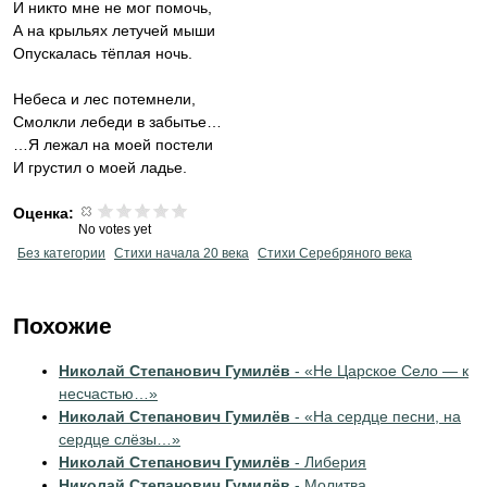
И никто мне не мог помочь,
А на крыльях летучей мыши
Опускалась тёплая ночь.
Небеса и лес потемнели,
Смолкли лебеди в забытье…
…Я лежал на моей постели
И грустил о моей ладье.
Оценка:
No votes yet
Без категории
Cтихи начала 20 века
Cтихи Серебряного века
Похожие
Николай Степанович Гумилёв
- «Не Царское Село — к
несчастью…»
Николай Степанович Гумилёв
- «На сердце песни, на
сердце слёзы…»
Николай Степанович Гумилёв
- Либерия
Николай Степанович Гумилёв
- Молитва