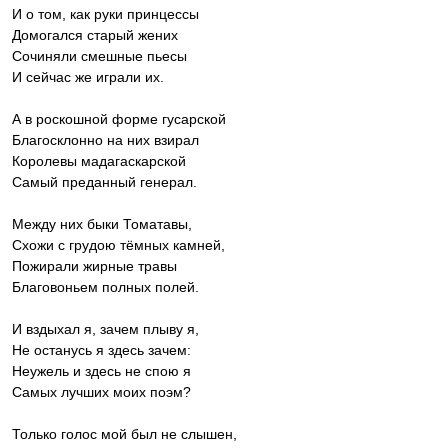
И о том, как руки принцессы
Домогался старый жених
Сочиняли смешные пьесы
И сейчас же играли их.
А в роскошной форме гусарской
Благосклонно на них взирал
Королевы мадагаскарской
Самый преданный генерал.
Между них быки Томатавы,
Схожи с грудою тёмных камней,
Пожирали жирные травы
Благовоньем полных полей.
И вздыхал я, зачем плыву я,
Не останусь я здесь зачем:
Неужель и здесь не спою я
Самых лучших моих поэм?
Только голос мой был не слышен,