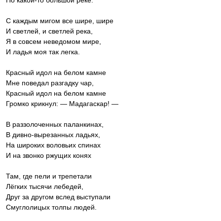
По какой-то большой реке.
С каждым мигом все шире, шире
И светлей, и светлей река,
Я в совсем неведомом мире,
И ладья моя так легка.
Красный идол на белом камне
Мне поведал разгадку чар,
Красный идол на белом камне
Громко крикнул: — Мадагаскар! —
В раззолоченных паланкинах,
В дивно-вырезанных ладьях,
На широких воловьих спинах
И на звонко ржущих конях
Там, где пели и трепетали
Лёгких тысячи лебедей,
Друг за другом вслед выступали
Смуглолицых толпы людей.