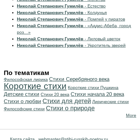
Николай Степанович Гумилёв
- Естество
Николай Степанович Гумилёв
- Колдунья
Николай Степанович Гумилёв
- Помпей у пиратов
Николай Степанович Гумилёв
- «Аддис-Абеба, город
роз…»
Николай Степанович Гумилёв
- Лиловый цветок
Николай Степанович Гумилёв
- Укротитель зверей
По тематикам
Cтихи Серебряного века
Философская лирика
Короткие стихи
Короткие стихи Пушкина
Детские стихи
Cтихи начала 20 века
Стихи 20 века
Стихи для детей
Стихи о любви
Лирические стихи
Стихи о природе
Философские стихи
More
Карта сайта
webmaster@stihi-russkih-poetov.ru