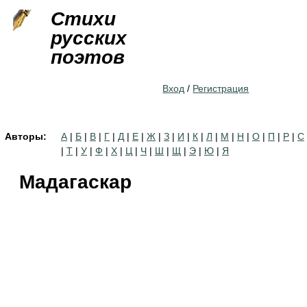
Jump to navigation
Стихи
русских
поэтов
Вход
/
Регистрация
Авторы:
А
|
Б
|
В
|
Г
|
Д
|
Е
|
Ж
|
З
|
И
|
К
|
Л
|
М
|
Н
|
О
|
П
|
Р
|
С
|
Т
|
У
|
Ф
|
Х
|
Ц
|
Ч
|
Ш
|
Щ
|
Э
|
Ю
|
Я
Мадагаскар