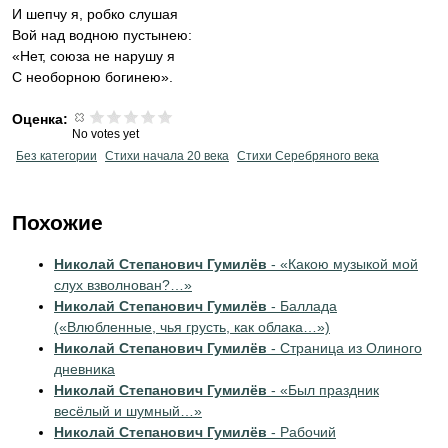
И шепчу я, робко слушая
Вой над водною пустынею:
«Нет, союза не нарушу я
С необорною богинею».
Оценка:
No votes yet
Без категории
Cтихи начала 20 века
Cтихи Серебряного века
Похожие
Николай Степанович Гумилёв
- «Какою музыкой мой
слух взволнован?…»
Николай Степанович Гумилёв
- Баллада
(«Влюбленные, чья грусть, как облака…»)
Николай Степанович Гумилёв
- Страница из Олиного
дневника
Николай Степанович Гумилёв
- «Был праздник
весёлый и шумный…»
Николай Степанович Гумилёв
- Рабочий