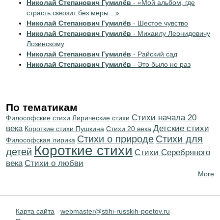
Николай Степанович Гумилёв
- «Мой альбом, где
страсть сквозит без меры…»
Николай Степанович Гумилёв
- Шестое чувство
Николай Степанович Гумилёв
- Михаилу Леонидовичу
Лозинскому
Николай Степанович Гумилёв
- Райский сад
Николай Степанович Гумилёв
- Это было не раз
По тематикам
Cтихи начала 20
Философские стихи
Лирические стихи
века
Детские стихи
Короткие стихи Пушкина
Стихи 20 века
Стихи о природе
Стихи для
Философская лирика
Короткие стихи
детей
Cтихи Серебряного
века
Стихи о любви
More
Карта сайта
webmaster@stihi-russkih-poetov.ru