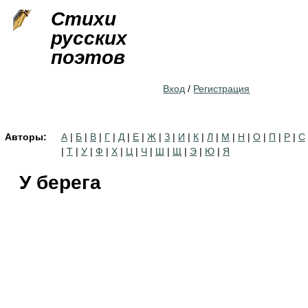
Jump to navigation
Стихи
русских
поэтов
Вход
/
Регистрация
Авторы:
А
|
Б
|
В
|
Г
|
Д
|
Е
|
Ж
|
З
|
И
|
К
|
Л
|
М
|
Н
|
О
|
П
|
Р
|
С
|
Т
|
У
|
Ф
|
Х
|
Ц
|
Ч
|
Ш
|
Щ
|
Э
|
Ю
|
Я
У берега