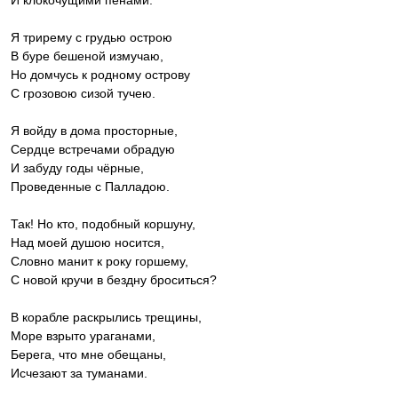
И клокочущими пенами.
Я трирему с грудью острою
В буре бешеной измучаю,
Но домчусь к родному острову
С грозовою сизой тучею.
Я войду в дома просторные,
Сердце встречами обрадую
И забуду годы чёрные,
Проведенные с Палладою.
Так! Но кто, подобный коршуну,
Над моей душою носится,
Словно манит к року горшему,
С новой кручи в бездну броситься?
В корабле раскрылись трещины,
Море взрыто ураганами,
Берега, что мне обещаны,
Исчезают за туманами.