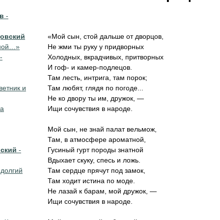
в
-
довский
«Мой сын, стой дальше от дворцов,
нной…»
Не жми ты руку у придворных
-
Холодных, вкрадчивых, притворных
И гоф- и камер-подлецов.
Там лесть, интрига, там порок;
ветник и
Там любят, глядя по погоде...
Не ко двору ты им, дружок, —
ва
Ищи сочувствия в народе.
Мой сын, не знай палат вельмож,
Там, в атмосфере ароматной,
вский
-
Гусиный гурт породы знатной
Вдыхает скуку, спесь и ложь.
 долгий
Там сердце прячут под замок,
Там ходит истина по моде.
Не лазай к барам, мой дружок, —
Ищи сочувствия в народе.