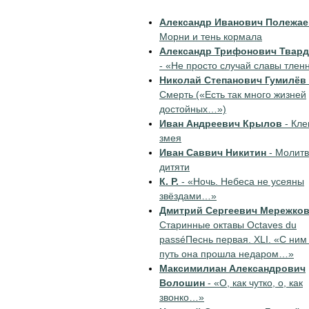
Александр Иванович Полежае
Морни и тень кормала
Александр Трифонович Твар
- «Не просто случай славы тле
Николай Степанович Гумилёв
Смерть («Есть так много жизней
достойных…»)
Иван Андреевич Крылов
- Кле
змея
Иван Саввич Никитин
- Молит
дитяти
К. Р.
- «Ночь. Небеса не усеяны
звёздами…»
Дмитрий Сергеевич Мережко
Старинные октавы Octaves du
passéПеснь первая. XLI. «С ним
путь она прошла недаром…»
Максимилиан Александрович
Волошин
- «О, как чутко, о, как
звонко…»