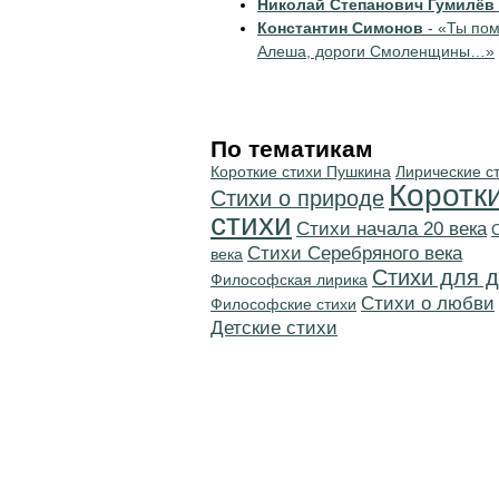
Николай Степанович Гумилёв
Константин Симонов
- «Ты по
Алеша, дороги Смоленщины…»
По тематикам
Короткие стихи Пушкина
Лирические с
Коротк
Стихи о природе
стихи
Cтихи начала 20 века
Cтихи Серебряного века
века
Стихи для д
Философская лирика
Стихи о любви
Философские стихи
Детские стихи