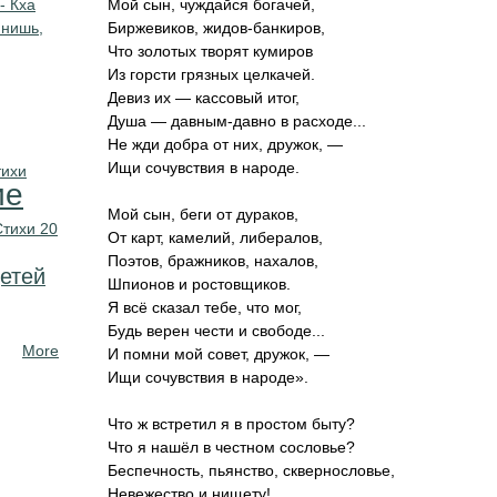
- Кха
Мой сын, чуждайся богачей,
мнишь,
Биржевиков, жидов-банкиров,
Что золотых творят кумиров
Из горсти грязных целкачей.
Девиз их — кассовый итог,
Душа — давным-давно в расходе...
Не жди добра от них, дружок, —
Ищи сочувствия в народе.
тихи
ие
Мой сын, беги от дураков,
Стихи 20
От карт, камелий, либералов,
Поэтов, бражников, нахалов,
етей
Шпионов и ростовщиков.
Я всё сказал тебе, что мог,
Будь верен чести и свободе...
More
И помни мой совет, дружок, —
Ищи сочувствия в народе».
Что ж встретил я в простом быту?
Что я нашёл в честном сословье?
Беспечность, пьянство, сквернословье,
Невежество и нищету!..