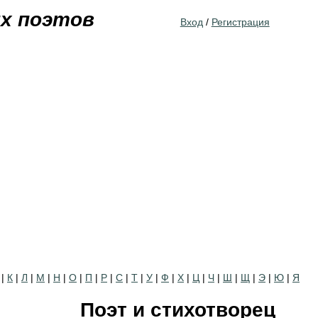
Jump to navigation
их поэтов
Вход
/
Регистрация
|
К
|
Л
|
М
|
Н
|
О
|
П
|
Р
|
С
|
Т
|
У
|
Ф
|
Х
|
Ц
|
Ч
|
Ш
|
Щ
|
Э
|
Ю
|
Я
Поэт и стихотворец