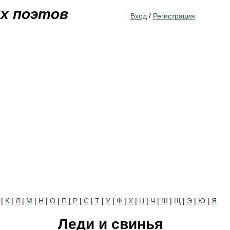
Jump to navigation
их поэтов
Вход
/
Регистрация
|
К
|
Л
|
М
|
Н
|
О
|
П
|
Р
|
С
|
Т
|
У
|
Ф
|
Х
|
Ц
|
Ч
|
Ш
|
Щ
|
Э
|
Ю
|
Я
Леди и свинья