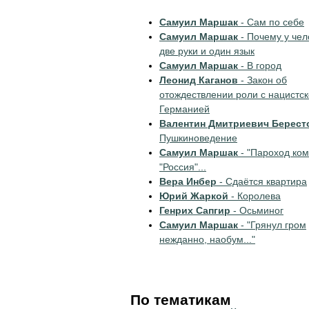
Самуил Маршак
- Сам по себе
Самуил Маршак
- Почему у чел
две руки и один язык
Самуил Маршак
- В город
Леонид Каганов
- Закон об
отождествлении роли с нацистс
Германией
Валентин Дмитриевич Берест
Пушкиноведение
Самуил Маршак
- "Пароход ко
"Россия"...
Вера Инбер
- Сдаётся квартира
Юрий Жаркой
- Королева
Генрих Сапгир
- Осьминог
Самуил Маршак
- "Грянул гром
нежданно, наобум..."
По тематикам