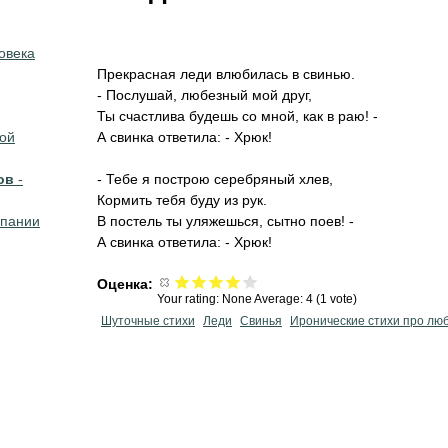
овека
Прекрасная леди влюбилась в свинью.
- Послушай, любезный мой друг,
Ты счастлива будешь со мной, как в раю! -
кой
А свинка ответила: - Хрюк!
ов
-
- Тебе я построю серебряный хлев,
Кормить тебя буду из рук.
мпании
В постель ты уляжешься, сытно поев! -
А свинка ответила: - Хрюк!
Оценка:
Your rating:
None
Average:
4
(
1
vote)
Шуточные стихи
Леди
Свинья
Иронические стихи про лю