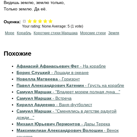
Видишь землю, землю только,
Только землю. Да её.
Оценка:
Your rating:
None
Average:
5
(
1
vote)
Море
Корабль
Короткие стихи Маршака
Морские стихи
Земля
Похожие
Афанасий Афанасьевич Фет
- На корабле
Борис Слуцкий
- Лошади в океане
Новелла Матвеева
- Горизонт
Павел Александрович Катенин
- Грусть на корабле
Самуил Маршак
- "Владеет морем полная луна..."
Самуил Маршак
- Встреча
Кирилл Авдеенко
- Ваня-футболист
Самуил Маршак
- "Сменялись в детстве радугой
дожди..."
Михаил Юрьевич Лермонтов
- Дары Терека
Максимилиан Александрович Волошин
- Венок
сонетов