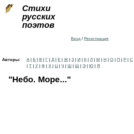
Jump to navigation
Стихи
русских
поэтов
Вход
/
Регистрация
Авторы:
А
|
Б
|
В
|
Г
|
Д
|
Е
|
Ж
|
З
|
И
|
К
|
Л
|
М
|
Н
|
О
|
П
|
Р
|
С
|
Т
|
У
|
Ф
|
Х
|
Ц
|
Ч
|
Ш
|
Щ
|
Э
|
Ю
|
Я
"Небо. Море..."