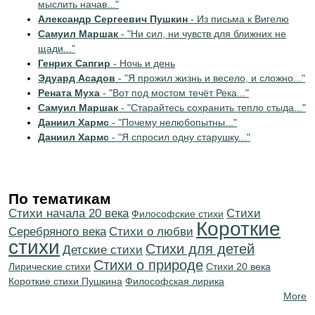
мыслить начав..."
Александр Сергеевич Пушкин
- Из письма к Вигелю
Самуил Маршак
- "Ни сил, ни чувств для ближних не
щади..."
Генрих Сапгир
- Ночь и день
Эдуард Асадов
- "Я прожил жизнь и весело, и сложно..."
Рената Муха
- "Вот под мостом течёт Река..."
Самуил Маршак
- "Старайтесь сохранить тепло стыда..."
Даниил Хармс
- "Почему нелюбопытны..."
Даниил Хармс
- "Я спросил одну старушку..."
По тематикам
Cтихи начала 20 века
Cтихи
Философские стихи
Короткие
Серебряного века
Стихи о любви
стихи
Стихи для детей
Детские стихи
Стихи о природе
Лирические стихи
Стихи 20 века
Короткие стихи Пушкина
Философская лирика
More