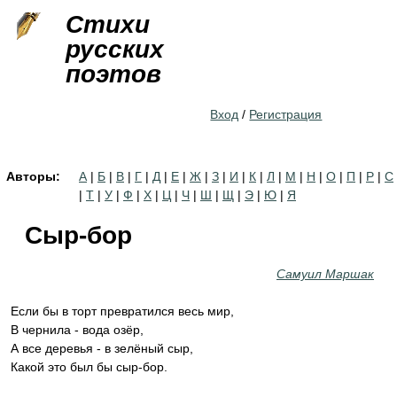
Jump to navigation
Стихи
русских
поэтов
Вход
/
Регистрация
Авторы:
А
|
Б
|
В
|
Г
|
Д
|
Е
|
Ж
|
З
|
И
|
К
|
Л
|
М
|
Н
|
О
|
П
|
Р
|
С
|
Т
|
У
|
Ф
|
Х
|
Ц
|
Ч
|
Ш
|
Щ
|
Э
|
Ю
|
Я
Сыр-бор
Самуил Маршак
Если бы в торт превратился весь мир,
В чернила - вода озёр,
А все деревья - в зелёный сыр,
Какой это был бы сыр-бор.