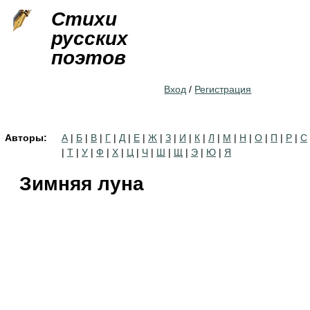
Jump to navigation
Стихи
русских
поэтов
Вход
/
Регистрация
Авторы:
А
|
Б
|
В
|
Г
|
Д
|
Е
|
Ж
|
З
|
И
|
К
|
Л
|
М
|
Н
|
О
|
П
|
Р
|
С
|
Т
|
У
|
Ф
|
Х
|
Ц
|
Ч
|
Ш
|
Щ
|
Э
|
Ю
|
Я
Зимняя луна