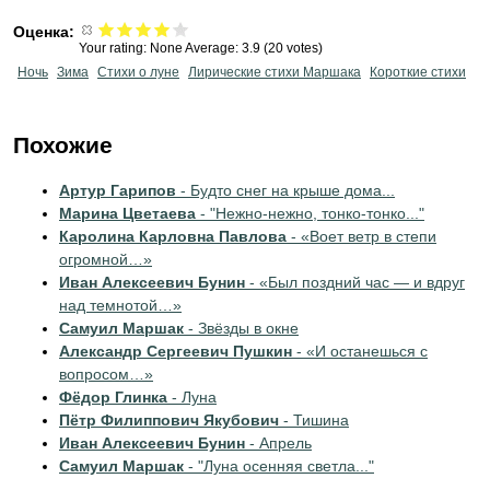
Оценка:
Your rating:
None
Average:
3.9
(
20
votes)
Ночь
Зима
Стихи о луне
Лирические стихи Маршака
Короткие стихи
Похожие
Артур Гарипов
- Будто снег на крыше дома...
Марина Цветаева
- "Нежно-нежно, тонко-тонко..."
Каролина Карловна Павлова
- «Воет ветр в степи
огромной…»
Иван Алексеевич Бунин
- «Был поздний час — и вдруг
над темнотой…»
Самуил Маршак
- Звёзды в окне
Александр Сергеевич Пушкин
- «И останешься с
вопросом…»
Фёдор Глинка
- Луна
Пётр Филиппович Якубович
- Тишина
Иван Алексеевич Бунин
- Апрель
Самуил Маршак
- "Луна осенняя светла..."