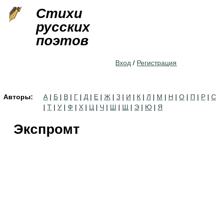
Jump to navigation
Стихи
русских
поэтов
Вход
/
Регистрация
Авторы:
А
|
Б
|
В
|
Г
|
Д
|
Е
|
Ж
|
З
|
И
|
К
|
Л
|
М
|
Н
|
О
|
П
|
Р
|
С
|
Т
|
У
|
Ф
|
Х
|
Ц
|
Ч
|
Ш
|
Щ
|
Э
|
Ю
|
Я
Экспромт