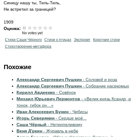
Синицу нашу ты, Тиль-Тиль,
Не встретил за границей?
1909
Оценка:
No votes yet
Стихи Саши Чёрного
Стихи о птицах
Экспромт
Короткие стихи
Стихотворение-метафора
Похожие
Александр Сергеевич Пушкин
- Соловей и роза
Александр Сергеевич Пушкин
- Собрание насекомых
Кирилл Авдеенко
- Совёнок
Михаил Юрьевич Лермонтов
- «Велик князь Ксандр, и
тонок, гибок он…»
Иван Алексеевич Бунин
- Чибисы
Игорь Северянин
- Сердце моё...
Саша Чёрный
- Нетерпеливому
Веня Д'ркин
- Журавль в небе