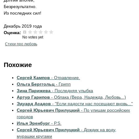
Долгий апогей,
Безрезультатно.
Из последних сил!
Декабрь 2019 года
Оценка:
No votes yet
Стихи про любовь
Похожие
Сергей Кампов
- Отравление.
Ольга Берггольц
- Грипп
Зина Парижева
- Последняя улыбка
Артур Гарипов
- Облака (Вера, Надежда, Любовь...)
Эдуард Асадов
- "Если радости нас посещают вновь..."
Сергей Юрьевич Прилуцкий
- По улицам российских
городов
Илья Эренбург
- P.S.
Сергей Юрьевич Прилуцкий
- Дождик на воду,
мурашки кругами