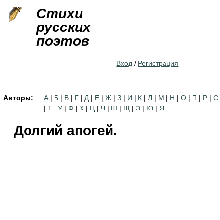
Jump to navigation
Стихи
русских
поэтов
Вход
/
Регистрация
Авторы:
А
|
Б
|
В
|
Г
|
Д
|
Е
|
Ж
|
З
|
И
|
К
|
Л
|
М
|
Н
|
О
|
П
|
Р
|
С
|
Т
|
У
|
Ф
|
Х
|
Ц
|
Ч
|
Ш
|
Щ
|
Э
|
Ю
|
Я
Долгий апогей.