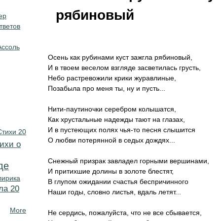
рябиновый
ер
тветов
Ассоль
Осень как рубинами куст зажгла рябиновый,
И в твоем веселом взгляде засветилась грусть,
Небо растревожили крики журавлиные,
Позабыла про меня ты, ну и пусть...
Нити-паутиночки серебром колышатся,
Как хрустальные надежды тают на глазах,
И в пустеющих полях чья-то песня слышится
Стихи 20
О любви потерянной в седых дождях...
ихи о
Снежный призрак завладел горными вершинами,
де
И притихшие долины в золоте блестят,
лирика
В глупом ожидании счастья беспричинного
ла 20
Наши годы, словно листья, вдаль летят...
More
Не сердись, пожалуйста, что не все сбывается,