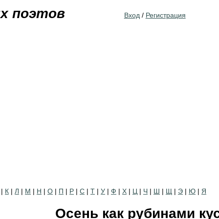
Jump to navigation
их поэтов
Вход
/
Регистрация
|
К
|
Л
|
М
|
Н
|
О
|
П
|
Р
|
С
|
Т
|
У
|
Ф
|
Х
|
Ц
|
Ч
|
Ш
|
Щ
|
Э
|
Ю
|
Я
Осень как рубинами кус