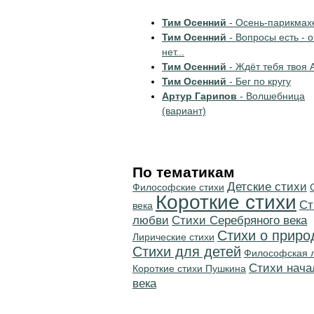
Тим Осенний
- Осень-парикмах
Тим Осенний
- Вопросы есть - о
нет...
Тим Осенний
- Ждёт тебя твоя 
Тим Осенний
- Бег по кругу
Артур Гарипов
- Волшебница
(вариант)
По тематикам
Детские стихи
Философские стихи
Короткие стихи
Ст
века
любви
Cтихи Серебряного века
Стихи о приро
Лирические стихи
Стихи для детей
Философская 
Cтихи нача
Короткие стихи Пушкина
века