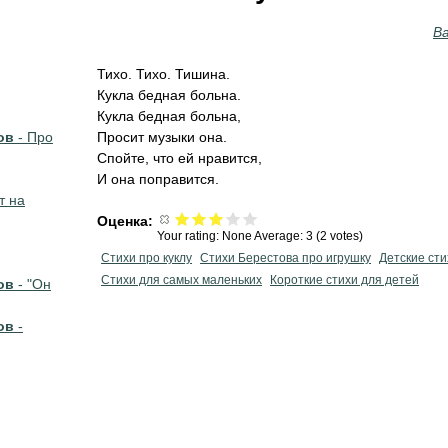
В
Тихо. Тихо. Тишина.
Кукла бедная больна.
Кукла бедная больна,
ов
- Про
Просит музыки она.
Спойте, что ей нравится,
И она поправится.
т на
Оценка:
Your rating:
None
Average:
3
(
2
votes)
Стихи про куклу
Стихи Берестова про игрушку
Детские сти
Стихи для самых маленьких
Короткие стихи для детей
ов
- "Он
ов
-