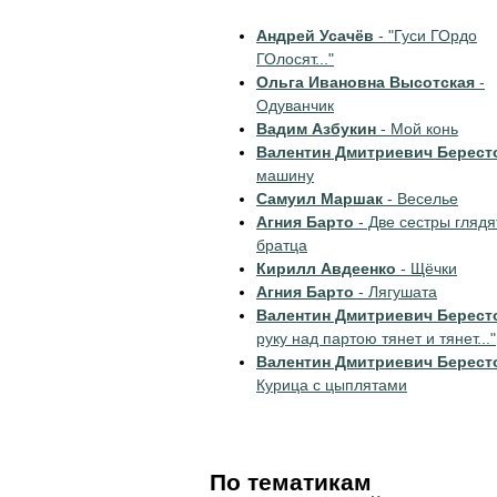
Андрей Усачёв
- "Гуси ГОрдо
ГОлосят..."
Ольга Ивановна Высотская
-
Одуванчик
Вадим Азбукин
- Мой конь
Валентин Дмитриевич Берест
машину
Самуил Маршак
- Веселье
Агния Барто
- Две сестры глядя
братца
Кирилл Авдеенко
- Щёчки
Агния Барто
- Лягушата
Валентин Дмитриевич Берест
руку над партою тянет и тянет..."
Валентин Дмитриевич Берест
Курица с цыплятами
По тематикам