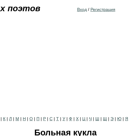
Jump to navigation
их поэтов
Вход
/
Регистрация
|
К
|
Л
|
М
|
Н
|
О
|
П
|
Р
|
С
|
Т
|
У
|
Ф
|
Х
|
Ц
|
Ч
|
Ш
|
Щ
|
Э
|
Ю
|
Я
Больная кукла