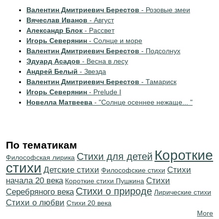
Валентин Дмитриевич Берестов
- Розовые змеи
Вячеслав Иванов
- Август
Александр Блок
- Рассвет
Игорь Северянин
- Солнце и море
Валентин Дмитриевич Берестов
- Подсолнух
Эдуард Асадов
- Весна в лесу
Андрей Белый
- Звезда
Валентин Дмитриевич Берестов
- Тамариск
Игорь Северянин
- Prelude I
Новелла Матвеева
- "Солнце осеннее нежаще... "
По тематикам
Короткие
Стихи для детей
Философская лирика
стихи
Детские стихи
Cтихи
Философские стихи
начала 20 века
Cтихи
Короткие стихи Пушкина
Стихи о природе
Серебряного века
Лирические стихи
Стихи о любви
Стихи 20 века
More