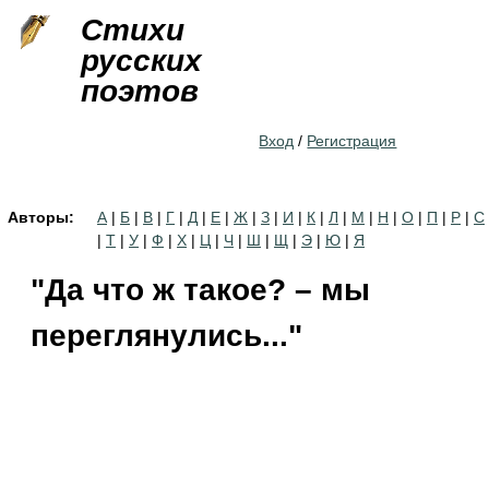
Jump to navigation
Стихи
русских
поэтов
Вход
/
Регистрация
Авторы:
А
|
Б
|
В
|
Г
|
Д
|
Е
|
Ж
|
З
|
И
|
К
|
Л
|
М
|
Н
|
О
|
П
|
Р
|
С
|
Т
|
У
|
Ф
|
Х
|
Ц
|
Ч
|
Ш
|
Щ
|
Э
|
Ю
|
Я
"Да что ж такое? – мы
переглянулись..."