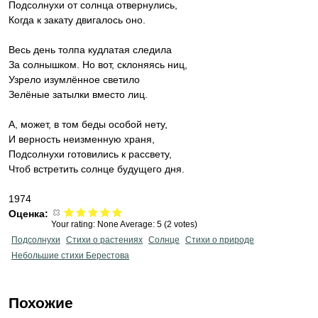
Подсолнухи от солнца отвернулись,
Когда к закату двигалось оно.
Весь день толпа кудлатая следила
За солнышком. Но вот, склоняясь ниц,
Узрело изумлённое светило
Зелёные затылки вместо лиц.
А, может, в том беды особой нету,
И верность неизменную храня,
Подсолнухи готовились к рассвету,
Чтоб встретить солнце будущего дня.
1974
Оценка:
Your rating:
None
Average:
5
(
2
votes)
Подсолнухи
Стихи о растениях
Солнце
Стихи о природе
Небольшие стихи Берестова
Похожие