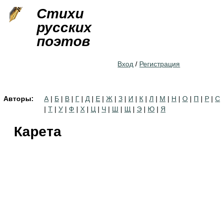
Jump to navigation
Стихи
русских
поэтов
Вход
/
Регистрация
Авторы:
А
|
Б
|
В
|
Г
|
Д
|
Е
|
Ж
|
З
|
И
|
К
|
Л
|
М
|
Н
|
О
|
П
|
Р
|
С
|
Т
|
У
|
Ф
|
Х
|
Ц
|
Ч
|
Ш
|
Щ
|
Э
|
Ю
|
Я
Карета