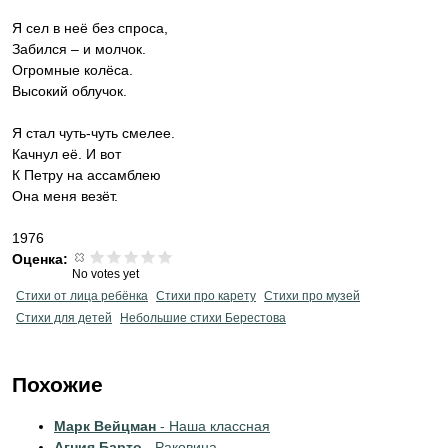
Я сел в неё без спроса,
Забился – и молчок.
Огромные колёса.
Высокий облучок.
Я стал чуть-чуть смелее.
Качнул её. И вот
К Петру на ассамблею
Она меня везёт.
1976
Оценка:
No votes yet
Стихи от лица ребёнка
Стихи про карету
Стихи про музей
Стихи для детей
Небольшие стихи Берестова
Похожие
Марк Вейцман
- Наша классная
Агния Барто
- Раковина