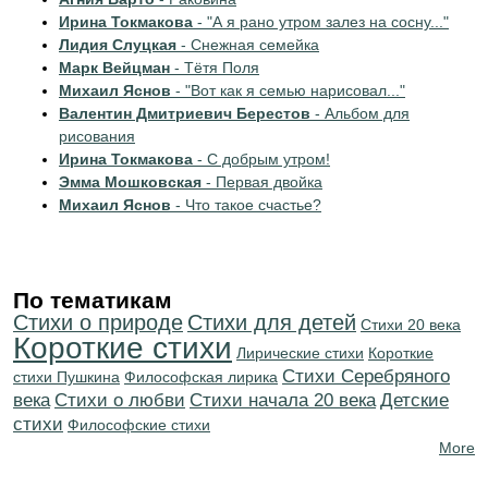
Ирина Токмакова
- "А я рано утром залез на сосну..."
Лидия Слуцкая
- Снежная семейка
Марк Вейцман
- Тётя Поля
Михаил Яснов
- "Вот как я семью нарисовал..."
Валентин Дмитриевич Берестов
- Альбом для
рисования
Ирина Токмакова
- С добрым утром!
Эмма Мошковская
- Первая двойка
Михаил Яснов
- Что такое счастье?
По тематикам
Стихи о природе
Стихи для детей
Стихи 20 века
Короткие стихи
Лирические стихи
Короткие
Cтихи Серебряного
стихи Пушкина
Философская лирика
века
Стихи о любви
Cтихи начала 20 века
Детские
стихи
Философские стихи
More