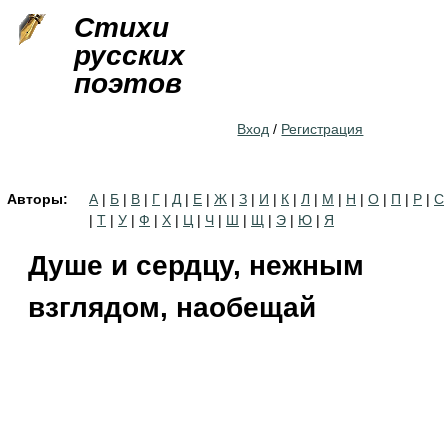
Jump to navigation
Стихи
русских
поэтов
Вход
/
Регистрация
Авторы:
А
|
Б
|
В
|
Г
|
Д
|
Е
|
Ж
|
З
|
И
|
К
|
Л
|
М
|
Н
|
О
|
П
|
Р
|
С
|
Т
|
У
|
Ф
|
Х
|
Ц
|
Ч
|
Ш
|
Щ
|
Э
|
Ю
|
Я
Душе и сердцу, нежным
взглядом, наобещай