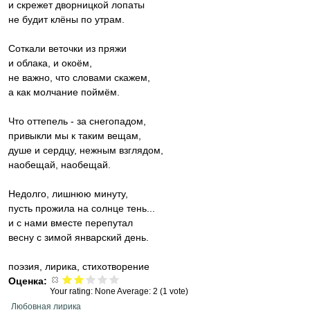
и скрежет дворницкой лопаты
не будит клёны по утрам.
Соткали веточки из пряжи
и облака, и окоём,
не важно, что словами скажем,
а как молчание поймём.
Что оттепель - за снегопадом,
привыкли мы к таким вещам,
душе и сердцу, нежным взглядом,
наобещай, наобещай.
Недолго, лишнюю минуту,
пусть прожила на солнце тень...
и с нами вместе перепутал
весну с зимой январский день.
поэзия, лирика, стихотворение
Оценка:
Your rating:
None
Average:
2
(
1
vote)
Любовная лирика