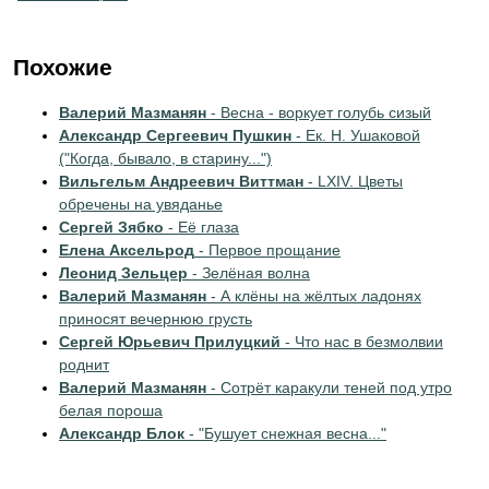
Похожие
Валерий Мазманян
- Весна - воркует голубь сизый
Александр Сергеевич Пушкин
- Ек. H. Ушаковой
("Когда, бывало, в старину...")
Вильгельм Андреевич Виттман
- LXIV. Цветы
обречены на увяданье
Сергей Зябко
- Её глаза
Елена Аксельрод
- Первое прощание
Леонид Зельцер
- Зелёная волна
Валерий Мазманян
- А клёны на жёлтых ладонях
приносят вечернюю грусть
Сергей Юрьевич Прилуцкий
- Что нас в безмолвии
роднит
Валерий Мазманян
- Сотрёт каракули теней под утро
белая пороша
Александр Блок
- "Бушует снежная весна..."