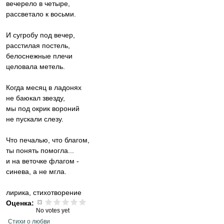
вечерело в четыре,
рассветало к восьми.
И сугробу под вечер,
расстилая постель,
белоснежные плечи
целовала метель.
Когда месяц в ладонях
не баюкал звезду,
мы под окрик вороний
не пускали слезу.
Что печалью, что благом,
ты понять помогла...
и на веточке флагом -
синева, а не мгла.
лирика, стихотворение
Оценка:
No votes yet
Стихи о любви