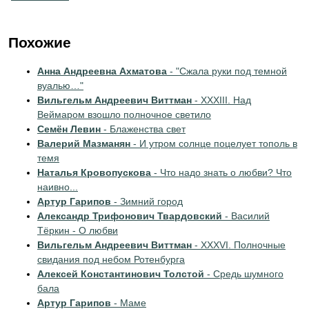
Похожие
Анна Андреевна Ахматова
- "Сжала руки под темной
вуалью…"
Вильгельм Андреевич Виттман
- XXXIII. Над
Веймаром взошло полночное светило
Семён Левин
- Блаженства свет
Валерий Мазманян
- И утром солнце поцелует тополь в
темя
Наталья Кровопускова
- Что надо знать о любви? Что
наивно...
Артур Гарипов
- Зимний город
Александр Трифонович Твардовский
- Василий
Тёркин - О любви
Вильгельм Андреевич Виттман
- XXXVI. Полночные
свидания под небом Ротенбурга
Алексей Константинович Толстой
- Средь шумного
бала
Артур Гарипов
- Маме