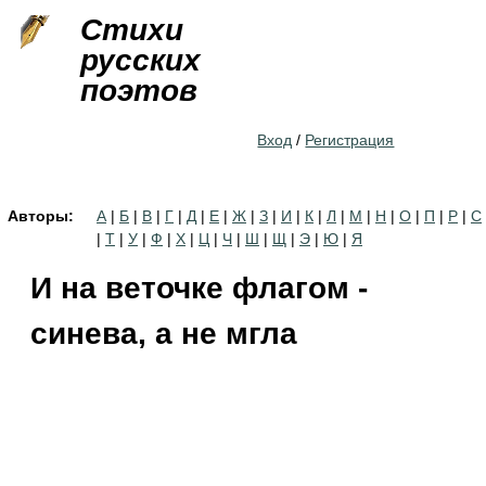
Jump to navigation
Стихи
русских
поэтов
Вход
/
Регистрация
Авторы:
А
|
Б
|
В
|
Г
|
Д
|
Е
|
Ж
|
З
|
И
|
К
|
Л
|
М
|
Н
|
О
|
П
|
Р
|
С
|
Т
|
У
|
Ф
|
Х
|
Ц
|
Ч
|
Ш
|
Щ
|
Э
|
Ю
|
Я
И на веточке флагом -
синева, а не мгла