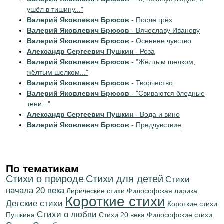
ушёл в тишину..."
Валерий Яковлевич Брюсов
- После грёз
Валерий Яковлевич Брюсов
- Вячеславу Иванову
Валерий Яковлевич Брюсов
- Осеннее чувство
Александр Сергеевич Пушкин
- Роза
Валерий Яковлевич Брюсов
- "Жёлтым шелком,
жёлтым шелком..."
Валерий Яковлевич Брюсов
- Творчество
Валерий Яковлевич Брюсов
- "Свиваются бледные
тени..."
Александр Сергеевич Пушкин
- Вода и вино
Валерий Яковлевич Брюсов
- Предчувствие
По тематикам
Стихи о природе
Стихи для детей
Cтихи
начала 20 века
Лирические стихи
Философская лирика
Короткие стихи
Детские стихи
Короткие стихи
Стихи о любви
Пушкина
Стихи 20 века
Философские стихи