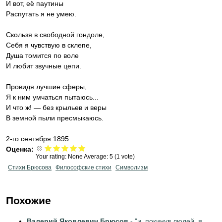
И вот, её паутины
Распутать я не умею.
Скользя в свободной гондоле,
Себя я чувствую в склепе,
Душа томится по воле
И любит звучные цепи.
Провидя лучшие сферы,
Я к ним умчаться пытаюсь...
И что ж! — без крыльев и веры
В земной пыли пресмыкаюсь.
2-го сентября 1895
Оценка:
Your rating:
None
Average:
5
(
1
vote)
Стихи Брюсова
Философские стихи
Символизм
Похожие
Валерий Яковлевич Брюсов
- "и, покинув людей, я