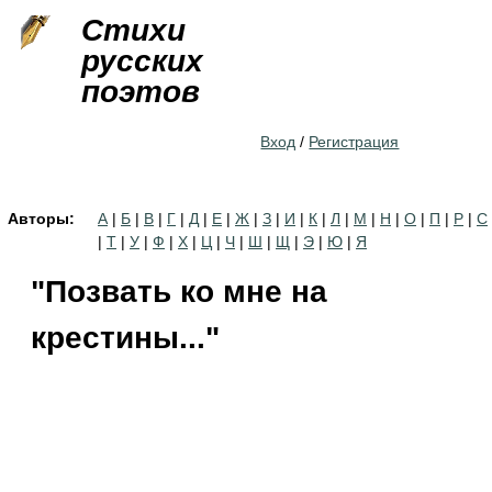
Jump to navigation
Стихи
русских
поэтов
Вход
/
Регистрация
Авторы:
А
|
Б
|
В
|
Г
|
Д
|
Е
|
Ж
|
З
|
И
|
К
|
Л
|
М
|
Н
|
О
|
П
|
Р
|
С
|
Т
|
У
|
Ф
|
Х
|
Ц
|
Ч
|
Ш
|
Щ
|
Э
|
Ю
|
Я
"Позвать ко мне на
крестины..."