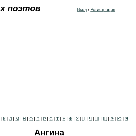
Jump to navigation
их поэтов
Вход
/
Регистрация
|
К
|
Л
|
М
|
Н
|
О
|
П
|
Р
|
С
|
Т
|
У
|
Ф
|
Х
|
Ц
|
Ч
|
Ш
|
Щ
|
Э
|
Ю
|
Я
Ангина