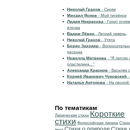
Николай Грахов
- Синяк
Михаил Яснов
- Мой тигрёнок
Лидия Некрасова
- Горит огня
ёлочка
Вадим Лёвин
- Летний ливень
Николай Грахов
- Утята
Борис Заходер
- Вопросительн
песенка
Новелла Матвеева
- "Я леплю 
пластилина..."
Александр Краснов
- Василёк 
Корней Иванович Чуковский
-
Наталья Антонова
- На лесной
По тематикам
Короткие
Лирические стихи
стихи
Философская лирика
Стихи
Стихи о природе
Стихи 
века