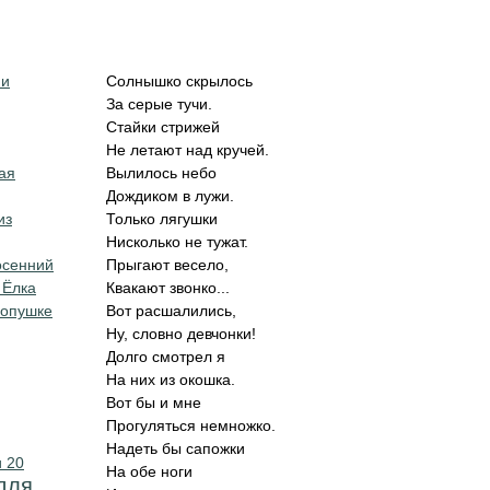
ми
Солнышко скрылось
За серые тучи.
Стайки стрижей
Не летают над кручей.
ая
Вылилось небо
Дождиком в лужи.
из
Только лягушки
Нисколько не тужат.
осенний
Прыгают весело,
 Ёлка
Квакают звонко...
 опушке
Вот расшалились,
Ну, словно девчонки!
Долго смотрел я
На них из окошка.
Вот бы и мне
Прогуляться немножко.
Надеть бы сапожки
 20
На обе ноги
для