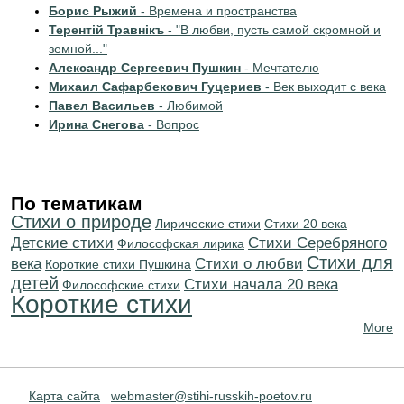
Борис Рыжий
- Времена и пространства
Терентiй Травнiкъ
- "В любви, пусть самой скромной и
земной..."
Александр Сергеевич Пушкин
- Мечтателю
Михаил Сафарбекович Гуцериев
- Век выходит с века
Павел Васильев
- Любимой
Ирина Снегова
- Вопрос
По тематикам
Стихи о природе
Лирические стихи
Стихи 20 века
Детские стихи
Cтихи Серебряного
Философская лирика
Стихи для
века
Стихи о любви
Короткие стихи Пушкина
детей
Cтихи начала 20 века
Философские стихи
Короткие стихи
More
Карта сайта
webmaster@stihi-russkih-poetov.ru