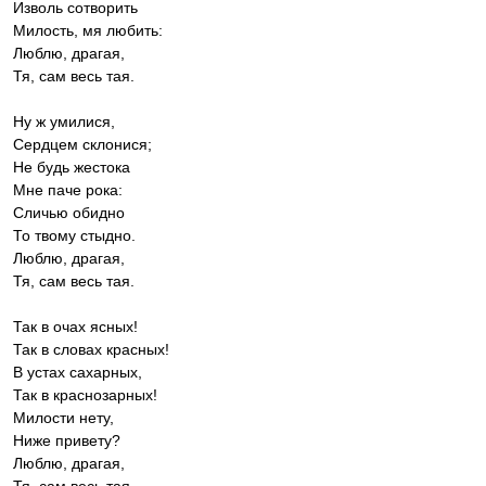
Изволь сотворить
Милость, мя любить:
Люблю, драгая,
Тя, сам весь тая.
Ну ж умилися,
Сердцем склонися;
Не будь жестока
Мне паче рока:
Сличью обидно
То твому стыдно.
Люблю, драгая,
Тя, сам весь тая.
Так в очах ясных!
Так в словах красных!
В устах сахарных,
Так в краснозарных!
Милости нету,
Ниже привету?
Люблю, драгая,