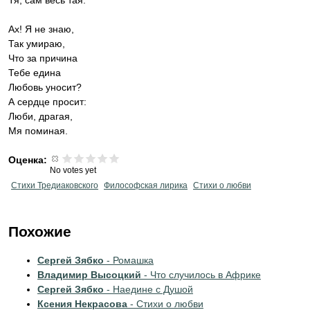
Тя, сам весь тая.
Ах! Я не знаю,
Так умираю,
Что за причина
Тебе едина
Любовь уносит?
А сердце просит:
Люби, драгая,
Мя поминая.
Оценка:
No votes yet
Стихи Тредиаковского
Философская лирика
Стихи о любви
Похожие
Сергей Зябко
- Ромашка
Владимир Высоцкий
- Что случилось в Африке
Сергей Зябко
- Наедине с Душой
Ксения Некрасова
- Стихи о любви