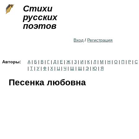
Jump to navigation
Стихи
русских
поэтов
Вход
/
Регистрация
Авторы:
А
|
Б
|
В
|
Г
|
Д
|
Е
|
Ж
|
З
|
И
|
К
|
Л
|
М
|
Н
|
О
|
П
|
Р
|
С
|
Т
|
У
|
Ф
|
Х
|
Ц
|
Ч
|
Ш
|
Щ
|
Э
|
Ю
|
Я
Песенка любовна