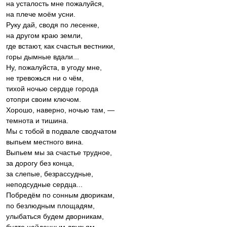
на усталость мне пожалуйся,
на плече моём усни.
Руку дай, сводя по лесенке,
на другом краю земли,
где встают, как счастья вестники,
горы дымные вдали...
Ну, пожалуйста, в угоду мне,
не тревожься ни о чём,
тихой ночью сердце города
отопри своим ключом.
Хорошо, наверно, ночью там, —
темнота и тишина.
Мы с тобой в подвале сводчатом
выпьем местного вина.
Выпьем мы за счастье трудное,
за дорогу без конца,
за слепые, безрассудные,
неподсудные сердца...
Побредём по сонным дворикам,
по безлюдным площадям,
улыбаться будем дворникам,