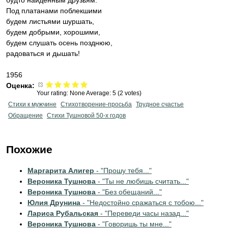
будто найденным друзьям.
Под платанами поблекшими
будем листьями шуршать,
будем добрыми, хорошими,
будем слушать осень позднюю,
радоваться и дышать!
1956
Оценка:
Your rating:
None
Average:
5
(
2
votes)
Стихи к мужчине
Стихотворение-просьба
Трудное счастье
Обращение
Стихи Тушновой 50-х годов
Похожие
Маргарита Алигер
- "Прошу тебя..."
Вероника Тушнова
- "Ты не любишь считать..."
Вероника Тушнова
- "Без обещаний..."
Юлия Друнина
- "Недостойно сражаться с тобою..."
Лариса Рубальская
- "Переведи часы назад..."
Вероника Тушнова
- "Говоришь ты мне..."