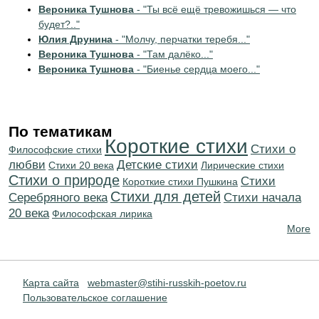
Вероника Тушнова
- "Ты всё ещё тревожишься — что
будет?.."
Юлия Друнина
- "Молчу, перчатки теребя..."
Вероника Тушнова
- "Там далёко..."
Вероника Тушнова
- "Биенье сердца моего..."
По тематикам
Короткие стихи
Стихи о
Философские стихи
любви
Детские стихи
Стихи 20 века
Лирические стихи
Стихи о природе
Cтихи
Короткие стихи Пушкина
Стихи для детей
Серебряного века
Cтихи начала
20 века
Философская лирика
More
Карта сайта
webmaster@stihi-russkih-poetov.ru
Пользовательское соглашение