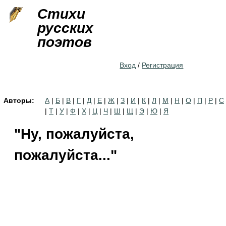
Jump to navigation
Стихи
русских
поэтов
Вход
/
Регистрация
Авторы:
А
|
Б
|
В
|
Г
|
Д
|
Е
|
Ж
|
З
|
И
|
К
|
Л
|
М
|
Н
|
О
|
П
|
Р
|
С
|
Т
|
У
|
Ф
|
Х
|
Ц
|
Ч
|
Ш
|
Щ
|
Э
|
Ю
|
Я
"Ну, пожалуйста,
пожалуйста..."