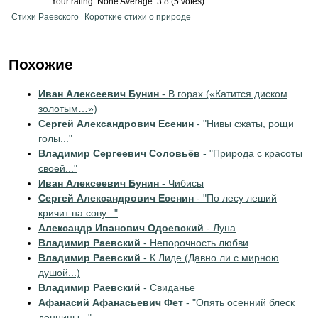
Your rating:
None
Average:
3.8
(
5
votes)
Стихи Раевского
Короткие стихи о природе
Похожие
Иван Алексеевич Бунин
- В горах («Катится диском
золотым…»)
Сергей Александрович Есенин
- "Нивы сжаты, рощи
голы..."
Владимир Сергеевич Соловьёв
- "Природа с красоты
своей..."
Иван Алексеевич Бунин
- Чибисы
Сергей Александрович Есенин
- "По лесу леший
кричит на сову..."
Александр Иванович Одоевский
- Луна
Владимир Раевский
- Непорочность любви
Владимир Раевский
- К Лиде (Давно ли с мирною
душой...)
Владимир Раевский
- Свиданье
Афанасий Афанасьевич Фет
- "Опять осенний блеск
денницы..."