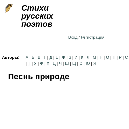
Jump to navigation
Стихи
русских
поэтов
Вход
/
Регистрация
Авторы:
А
|
Б
|
В
|
Г
|
Д
|
Е
|
Ж
|
З
|
И
|
К
|
Л
|
М
|
Н
|
О
|
П
|
Р
|
С
|
Т
|
У
|
Ф
|
Х
|
Ц
|
Ч
|
Ш
|
Щ
|
Э
|
Ю
|
Я
Песнь природе