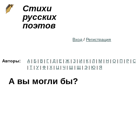
Jump to navigation
Стихи
русских
поэтов
Вход
/
Регистрация
Авторы:
А
|
Б
|
В
|
Г
|
Д
|
Е
|
Ж
|
З
|
И
|
К
|
Л
|
М
|
Н
|
О
|
П
|
Р
|
С
|
Т
|
У
|
Ф
|
Х
|
Ц
|
Ч
|
Ш
|
Щ
|
Э
|
Ю
|
Я
А вы могли бы?