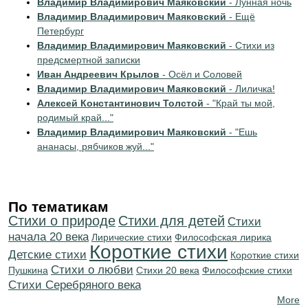
Владимир Владимирович Маяковский
- Лунная ночь
Владимир Владимирович Маяковский
- Ещё
Петербург
Владимир Владимирович Маяковский
- Стихи из
предсмертной записки
Иван Андреевич Крылов
- Осёл и Соловей
Владимир Владимирович Маяковский
- Лиличка!
Алексей Константинович Толстой
- "Край ты мой,
родимый край..."
Владимир Владимирович Маяковский
- "Ешь
ананасы, рябчиков жуй..."
По тематикам
Стихи о природе
Стихи для детей
Cтихи
начала 20 века
Лирические стихи
Философская лирика
Короткие стихи
Детские стихи
Короткие стихи
Стихи о любви
Пушкина
Стихи 20 века
Философские стихи
Cтихи Серебряного века
More