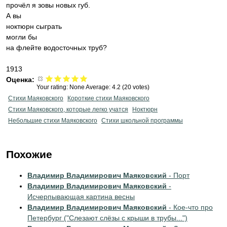
прочёл я зовы новых губ.
А вы
ноктюрн сыграть
могли бы
на флейте водосточных труб?
1913
Оценка:
Your rating:
None
Average:
4.2
(
20
votes)
Стихи Маяковского
Короткие стихи Маяковского
Стихи Маяковского, которые легко учатся
Ноктюрн
Небольшие стихи Маяковского
Стихи школьной программы
Похожие
Владимир Владимирович Маяковский
- Порт
Владимир Владимирович Маяковский
-
Исчерпывающая картина весны
Владимир Владимирович Маяковский
- Кое-что про
Петербург ("Слезают слёзы с крыши в трубы...")