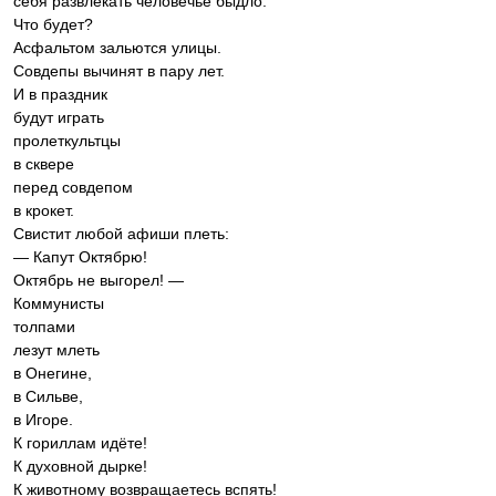
себя развлекать человечье быдло.
Что будет?
Асфальтом зальются улицы.
Совдепы вычинят в пару лет.
И в праздник
будут играть
пролеткультцы
в сквере
перед совдепом
в крокет.
Свистит любой афиши плеть:
— Капут Октябрю!
Октябрь не выгорел! —
Коммунисты
толпами
лезут млеть
в Онегине,
в Сильве,
в Игоре.
К гориллам идёте!
К духовной дырке!
К животному возвращаетесь вспять!