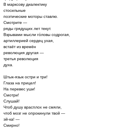
В марксову диалектику
стосильные
поэтические моторы ставлю.
Смотрите —
ряды грядущих лет текут.
Взрывами мысли го́ловы содрогая,
артиллерией сердец ухая,
встаёт из времён
революция другая —
третья революция
духа.
Штык-язык остри и три!
Глаза на прицел!
На перевес уши!
Смотри!
Слушай!
Чтоб душу врасплох не смяли,
чтоб мозг не опрокинули твой —
эй-ка! —
Смирно!