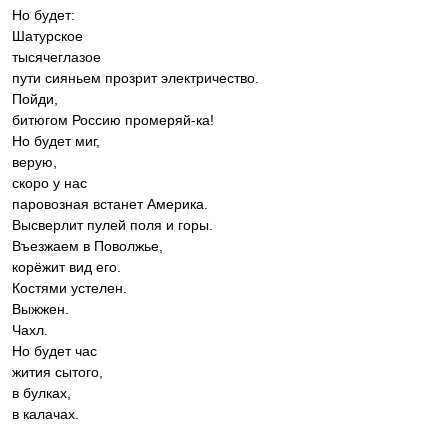
Но будет:
Шатурское
тысячеглазое
пути сияньем прозрит электричество.
Пойди,
битюгом Россию промеряй-ка!
Но будет миг,
верую,
скоро у нас
паровозная встанет Америка.
Высверлит пулей поля и горы.
Въезжаем в Поволжье,
корёжит вид его.
Костями устелен.
Выжжен.
Чахл.
Но будет час
жития сытого,
в булках,
в калачах.