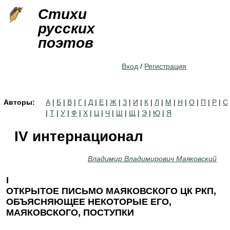
Jump to navigation
Стихи
русских
поэтов
Вход
/
Регистрация
Авторы:
А
|
Б
|
В
|
Г
|
Д
|
Е
|
Ж
|
З
|
И
|
К
|
Л
|
М
|
Н
|
О
|
П
|
Р
|
С
|
Т
|
У
|
Ф
|
Х
|
Ц
|
Ч
|
Ш
|
Щ
|
Э
|
Ю
|
Я
IV интернационал
Владимир Владимирович Маяковский
I
ОТКРЫТОЕ ПИСЬМО МАЯКОВСКОГО ЦК РКП,
ОБЪЯСНЯЮЩЕЕ НЕКОТОРЫЕ ЕГО,
МАЯКОВСКОГО, ПОСТУПКИ