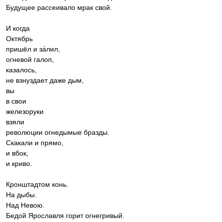
Будущее рассеивало мрак свой.
И когда
Октябрь
пришёл и за́лил,
огневой галоп,
казалось,
не взнуздает даже дым,
вы
в свои
железоруки
взяли
революции огнедымые бразды.
Скакали и прямо,
и вбок,
и криво.
Кронштадтом конь.
На дыбы.
Над Невою.
Бедой Ярославля горит огнегривый.