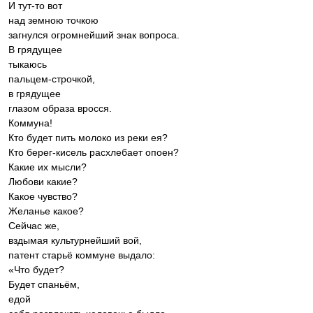
И тут-то вот
над земною точкою
загнулся огромнейший знак вопроса.
В грядущее
тыкаюсь
пальцем-строчкой,
в грядущее
глазом образа вросся.
Коммуна!
Кто будет пить молоко из реки ея?
Кто берег-кисель расхлебает опоен?
Какие их мысли?
Любови какие?
Какое чувство?
Желанье какое?
Сейчас же,
вздымая культурнейший вой,
патент старьё коммуне выдало:
«Что будет?
Будет спаньём,
едой