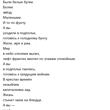
Были белые булки.
Более
звёзд.
Маленькие.
И то по фунту.
А вы
уходили в подполье,
готовясь к голодному бунту.
Жили, жря и ржа.
Мир
в небо отелями вылез,
лифт франтих винтил по этажам спокойным.
А вы
в подпольи таились,
готовясь к грядущим войнам.
В креслах времён
незыблем
капитализма зад.
Жизнь
стынет чаем на блюдце.
А вы —