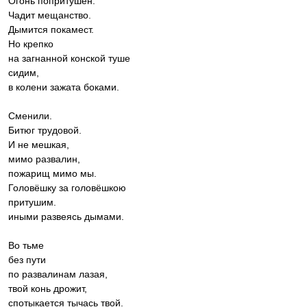
Огонь попритушен.
Чадит мещанство.
Дымится покамест.
Но крепко
на загнанной конской туше
сидим,
в колени зажата боками.
Сменили.
Битюг трудовой.
И не мешкая,
мимо развалин,
пожарищ мимо мы.
Головёшку за головёшкою
притушим.
иными развеясь дымами.
Во тьме
без пути
по развалинам лазая,
твой конь дрожит,
спотыкается тычась твой.