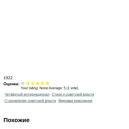
1922
Оценка:
Your rating:
None
Average:
5
(
1
vote)
Четвёртый интернационал
Стихи о советской власти
Становление советской власти
Мировая революция
Похожие