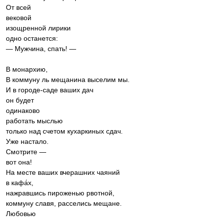
От всей
вековой
изощренной лирики
одно останется:
— Мужчина, спать! —
В монархию,
В коммуну ль мещанина выселим мы.
И в городе-саде ваших дач
он будет
одинаково
работать мыслью
только над счетом кухаркиных сдач.
Уже настало.
Смотрите —
вот она!
На месте ваших вчерашних чаяний
в кафа́х,
нажравшись пироженью рвотной,
коммуну славя, расселись мещане.
Любовью