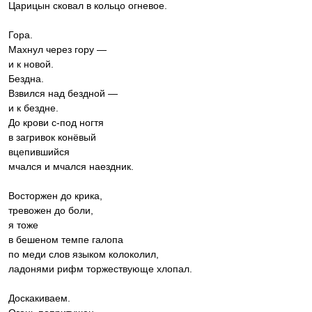
Царицын сковал в кольцо огневое.
Гора.
Махнул через гору —
и к новой.
Бездна.
Взвился над бездной —
и к бездне.
До крови с-под ногтя
в загривок конёвый
вцепившийся
мчался и мчался наездник.
Восторжен до крика,
тревожен до боли,
я тоже
в бешеном темпе галопа
по меди слов языком колоколил,
ладонями рифм торжествующе хлопал.
Доскакиваем.