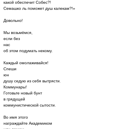
какой обеспечит Собес?!
Семашко ль поможет душ калекам?!»
Довольно!
Мы возьмёмся,
если без
нас
об этом подумать некому.
Каждый омолаживайся!
Спеши
юн
душу седую из себя вытрясти.
Коммунары!
Готовьте новый бунт
в грядущей
коммунистической сытости.
Во имя этого
награждайте Академиком