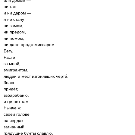
или домом —
ни так
и ни даром —
я не стану
ни замом,
ни предом,
ни помом,
ни даже продкомиссаром.
Бегу.
Растёт
за мной,
эмигрантом,
людей и мест изгонявших черта́.
Знаю:
придёт,
взбарабаню,
и грянет там…
Нынче ж
своей голове
на чердак
загнанный,
грядущие бунты славлю.