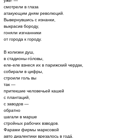
уже! —
смотрели в глаза
атакующим дням революций.
Вывернувшись с изнанки,
выкрасив бороду,
гоняли изгнанники
от города к городу.
В колизеи душ,
в стадионы-го́ловы,
еле-еле взнеся их в парижский чердак,
собирали в цифры,
строили голь вы
так —
притекшие человечьей кашей
с плантаций,
с заводов —
обратно
шагали в марше
стройных рабочих взводов.
Фарами фирмы марксовой
авто диалектики врезалось в года́.