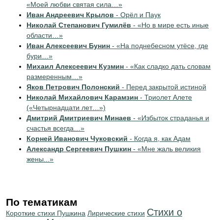
«Моей любви святая сила…»
Иван Андреевич Крылов
- Орёл и Паук
Николай Степанович Гумилёв
- «Но в мире есть иные
области…»
Иван Алексеевич Бунин
- «На поднебесном утёсе, где
бури…»
Михаил Алексеевич Кузмин
- «Как сладко дать словам
размеренным…»
Яков Петрович Полонский
- Перед закрытой истиной
Николай Михайлович Карамзин
- Триолет Алете
(«Четырнадцати лет…»)
Дмитрий Дмитриевич Минаев
- «Избыток страданья и
счастья всегда…»
Корней Иванович Чуковский
- Когда я, как Адам
Александр Сергеевич Пушкин
- «Мне жаль великия
жены...»
По тематикам
Стихи о
Короткие стихи Пушкина
Лирические стихи