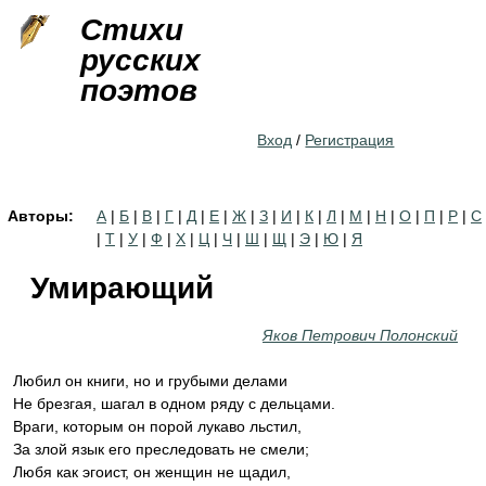
Jump to navigation
Стихи
русских
поэтов
Вход
/
Регистрация
Авторы:
А
|
Б
|
В
|
Г
|
Д
|
Е
|
Ж
|
З
|
И
|
К
|
Л
|
М
|
Н
|
О
|
П
|
Р
|
С
|
Т
|
У
|
Ф
|
Х
|
Ц
|
Ч
|
Ш
|
Щ
|
Э
|
Ю
|
Я
Умирающий
Яков Петрович Полонский
Любил он книги, но и грубыми делами
Не брезгая, шагал в одном ряду с дельцами.
Враги, которым он порой лукаво льстил,
За злой язык его преследовать не смели;
Любя как эгоист, он женщин не щадил,