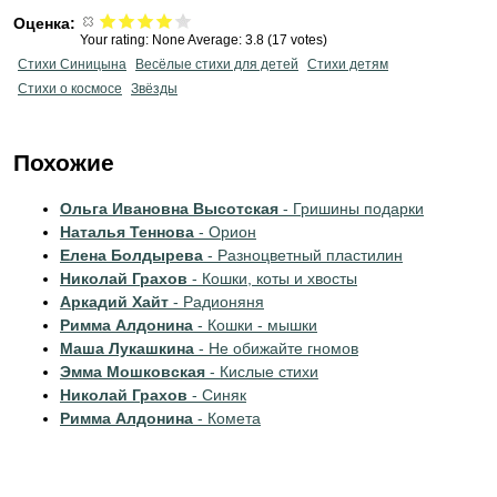
Оценка:
Your rating:
None
Average:
3.8
(
17
votes)
Стихи Синицына
Весёлые стихи для детей
Стихи детям
Стихи о космосе
Звёзды
Похожие
Ольга Ивановна Высотская
- Гришины подарки
Наталья Теннова
- Орион
Елена Болдырева
- Разноцветный пластилин
Николай Грахов
- Кошки, коты и хвосты
Аркадий Хайт
- Радионяня
Римма Алдонина
- Кошки - мышки
Маша Лукашкина
- Не обижайте гномов
Эмма Мошковская
- Кислые стихи
Николай Грахов
- Синяк
Римма Алдонина
- Комета