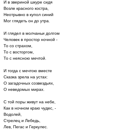
И в звериной шкуре сидя
Возле красного костра,
Неотрывно в купол синий
Мог глядеть он до утра.
И глядел в молчаньи долгом
Человек в простор ночной -
То со страхом,
То с восторгом,
То с неясною мечтой.
И тогда с мечтою вместе
Сказка зрела на устах:
О загадочных созвездьях,
О неведомых мирах.
С той поры живут на небе,
Как в ночном краю чудес, -
Водолей,
Стрелец и Лебедь,
Лев, Пегас и Геркулес.