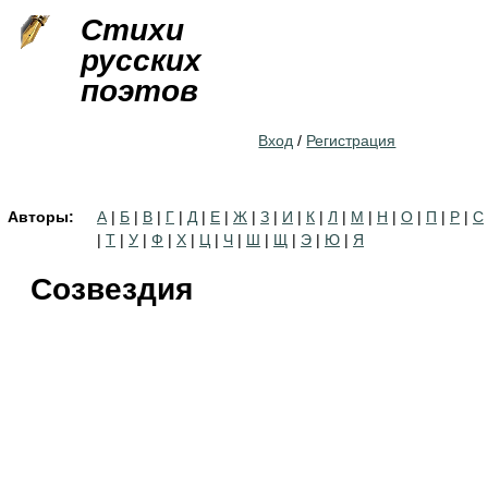
Jump to navigation
Стихи
русских
поэтов
Вход
/
Регистрация
Авторы:
А
|
Б
|
В
|
Г
|
Д
|
Е
|
Ж
|
З
|
И
|
К
|
Л
|
М
|
Н
|
О
|
П
|
Р
|
С
|
Т
|
У
|
Ф
|
Х
|
Ц
|
Ч
|
Ш
|
Щ
|
Э
|
Ю
|
Я
Созвездия