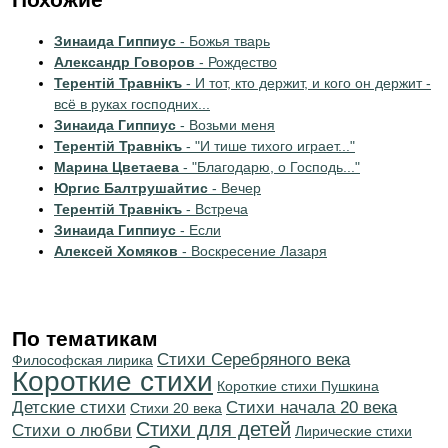
Зинаида Гиппиус
- Божья тварь
Александр Говоров
- Рождество
Терентiй Травнiкъ
- И тот, кто держит, и кого он держит -
всё в руках господних...
Зинаида Гиппиус
- Возьми меня
Терентiй Травнiкъ
- "И тише тихого играет..."
Марина Цветаева
- "Благодарю, о Господь..."
Юргис Балтрушайтис
- Вечер
Терентiй Травнiкъ
- Встреча
Зинаида Гиппиус
- Если
Алексей Хомяков
- Воскресение Лазаря
По тематикам
Cтихи Серебряного века
Философская лирика
Короткие стихи
Короткие стихи Пушкина
Детские стихи
Cтихи начала 20 века
Стихи 20 века
Стихи для детей
Стихи о любви
Лирические стихи