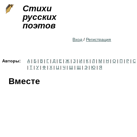
Jump to navigation
Стихи
русских
поэтов
Вход
/
Регистрация
Авторы:
А
|
Б
|
В
|
Г
|
Д
|
Е
|
Ж
|
З
|
И
|
К
|
Л
|
М
|
Н
|
О
|
П
|
Р
|
С
|
Т
|
У
|
Ф
|
Х
|
Ц
|
Ч
|
Ш
|
Щ
|
Э
|
Ю
|
Я
Вместе