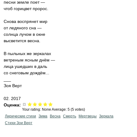
песни земле поет —
чтоб горицвет пророс.
Снова воспрянет мир
от ледяного сна —
солнца лучом в окне
высветится весна.
В пыльных же зеркалах
ветреным ясным днём —
лица ушедших в даль
со снеговым дождём...
___
Зоя Верт
02. 2017
Оценка:
Your rating:
None
Average:
5
(
5
votes)
Лирические стихи
Зима
Весна
Смерть
Мертвецы
Зеркала
Стихи Зои Верт