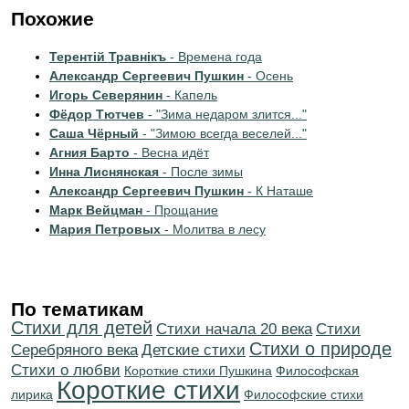
Похожие
Терентiй Травнiкъ
- Времена года
Александр Сергеевич Пушкин
- Осень
Игорь Северянин
- Капель
Фёдор Тютчев
- "Зима недаром злится..."
Саша Чёрный
- "Зимою всегда веселей..."
Агния Барто
- Весна идёт
Инна Лиснянская
- После зимы
Александр Сергеевич Пушкин
- К Наташе
Марк Вейцман
- Прощание
Мария Петровых
- Молитва в лесу
По тематикам
Стихи для детей
Cтихи начала 20 века
Cтихи
Стихи о природе
Серебряного века
Детские стихи
Стихи о любви
Короткие стихи Пушкина
Философская
Короткие стихи
лирика
Философские стихи