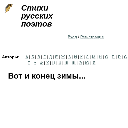
Jump to navigation
Стихи
русских
поэтов
Вход
/
Регистрация
Авторы:
А
|
Б
|
В
|
Г
|
Д
|
Е
|
Ж
|
З
|
И
|
К
|
Л
|
М
|
Н
|
О
|
П
|
Р
|
С
|
Т
|
У
|
Ф
|
Х
|
Ц
|
Ч
|
Ш
|
Щ
|
Э
|
Ю
|
Я
Вот и конец зимы...