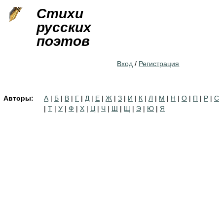
Jump to navigation
Стихи
русских
поэтов
Вход
/
Регистрация
Авторы:
А
|
Б
|
В
|
Г
|
Д
|
Е
|
Ж
|
З
|
И
|
К
|
Л
|
М
|
Н
|
О
|
П
|
Р
|
С
|
Т
|
У
|
Ф
|
Х
|
Ц
|
Ч
|
Ш
|
Щ
|
Э
|
Ю
|
Я