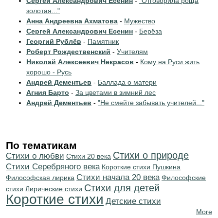
Сергей Александрович Есенин
-
"Отговорила роща
золотая..."
Анна Андреевна Ахматова
-
Мужество
Сергей Александрович Есенин
-
Берёза
Георгий Рублёв
-
Памятник
Роберт Рождественский
-
Учителям
Николай Алексеевич Некрасов
-
Кому на Руси жить
хорошо - Русь
Андрей Дементьев
-
Баллада о матери
Агния Барто
-
За цветами в зимний лес
Андрей Дементьев
-
"Не смейте забывать учителей..."
По тематикам
Стихи о природе
Стихи о любви
Стихи 20 века
Cтихи Серебряного века
Короткие стихи Пушкина
Cтихи начала 20 века
Философская лирика
Философские
Стихи для детей
стихи
Лирические стихи
Короткие стихи
Детские стихи
More