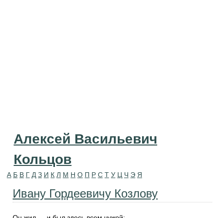
Алексей Васильевич
Кольцов
А
Б
В
Г
Д
З
И
К
Л
М
Н
О
П
Р
С
Т
У
Ц
Ч
Э
Я
Ивану Гордеевичу Козлову
Он жил — и был здесь всем чужой;