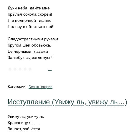
Духи неба, дайте мне
Крылья сокола скорей!
Я в полночной тишине
Полечу в объятья к ней!
Сладострастными руками
Кругом шеи обовьюсь,
Её чёрными глазами
Залюбуюсь, загляжусь!
...
Категории:
Без категории
Исступление (Увижу ль, увижу ль…)
Увижу ль, увижу ль
Красавицу я, —
Заноет, забьётся